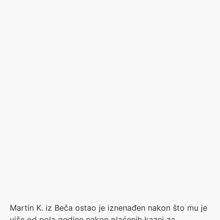
Martin K. iz Beča ostao je iznenađen nakon što mu je
više od pola godine nakon plaćenih kazni za