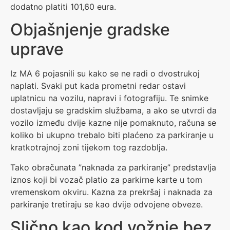
dodatno platiti 101,60 eura.
Objašnjenje gradske
uprave
Iz MA 6 pojasnili su kako se ne radi o dvostrukoj
naplati. Svaki put kada prometni redar ostavi
uplatnicu na vozilu, napravi i fotografiju. Te snimke
dostavljaju se gradskim službama, a ako se utvrdi da
vozilo između dvije kazne nije pomaknuto, računa se
koliko bi ukupno trebalo biti plaćeno za parkiranje u
kratkotrajnoj zoni tijekom tog razdoblja.
Tako obračunata ”naknada za parkiranje” predstavlja
iznos koji bi vozač platio za parkirne karte u tom
vremenskom okviru. Kazna za prekršaj i naknada za
parkiranje tretiraju se kao dvije odvojene obveze.
Slično kao kod vožnje bez