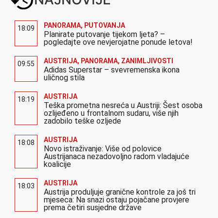
PANORAMA
,
PUTOVANJA
18:09
Planirate putovanje tijekom ljeta? –
pogledajte ove nevjerojatne ponude letova!
AUSTRIJA
,
PANORAMA
,
ZANIMLJIVOSTI
09:55
Adidas Superstar – svevremenska ikona
uličnog stila
AUSTRIJA
18:19
Teška prometna nesreća u Austriji: Šest osoba
ozlijeđeno u frontalnom sudaru, više njih
zadobilo teške ozljede
AUSTRIJA
18:08
Novo istraživanje: Više od polovice
Austrijanaca nezadovoljno radom vladajuće
koalicije
AUSTRIJA
18:03
Austrija produljuje granične kontrole za još tri
mjeseca: Na snazi ostaju pojačane provjere
prema četiri susjedne države