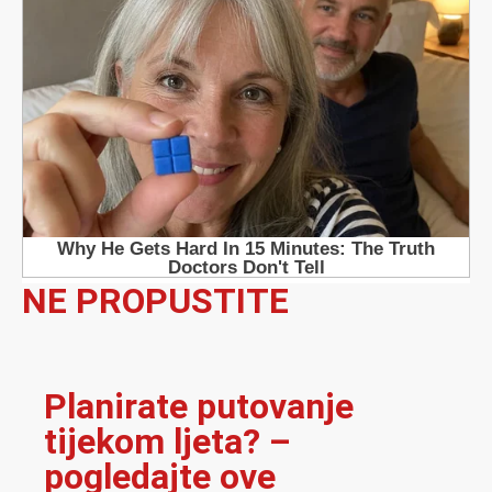
NE PROPUSTITE
Planirate putovanje
tijekom ljeta? –
pogledajte ove