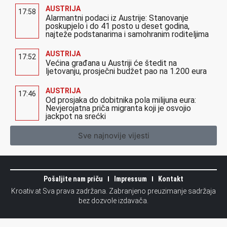
AUSTRIJA
17:58
Alarmantni podaci iz Austrije: Stanovanje
poskupjelo i do 41 posto u deset godina,
najteže podstanarima i samohranim roditeljima
AUSTRIJA
17:52
Većina građana u Austriji će štedit na
ljetovanju, prosječni budžet pao na 1.200 eura
AUSTRIJA
17:46
Od prosjaka do dobitnika pola milijuna eura:
Nevjerojatna priča migranta koji je osvojio
jackpot na srećki
Sve najnovije vijesti
Pošaljite nam priču
Impressum
Kontakt
Kroativ.at Sva prava zadržana. Zabranjeno preuzimanje sadržaja
bez dozvole izdavača.