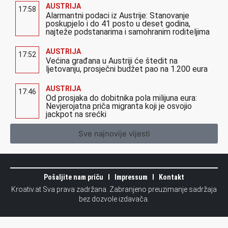
AUSTRIJA
17:58
Alarmantni podaci iz Austrije: Stanovanje
poskupjelo i do 41 posto u deset godina,
najteže podstanarima i samohranim roditeljima
AUSTRIJA
17:52
Većina građana u Austriji će štedit na
ljetovanju, prosječni budžet pao na 1.200 eura
AUSTRIJA
17:46
Od prosjaka do dobitnika pola milijuna eura:
Nevjerojatna priča migranta koji je osvojio
jackpot na srećki
Sve najnovije vijesti
Pošaljite nam priču
Impressum
Kontakt
Kroativ.at Sva prava zadržana. Zabranjeno preuzimanje sadržaja
bez dozvole izdavača.