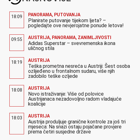
PANORAMA
,
PUTOVANJA
18:09
Planirate putovanje tijekom ljeta? –
pogledajte ove nevjerojatne ponude letova!
AUSTRIJA
,
PANORAMA
,
ZANIMLJIVOSTI
09:55
Adidas Superstar – svevremenska ikona
uličnog stila
AUSTRIJA
18:19
Teška prometna nesreća u Austriji: Šest osoba
ozlijeđeno u frontalnom sudaru, više njih
zadobilo teške ozljede
AUSTRIJA
18:08
Novo istraživanje: Više od polovice
Austrijanaca nezadovoljno radom vladajuće
koalicije
AUSTRIJA
18:03
Austrija produljuje granične kontrole za još tri
mjeseca: Na snazi ostaju pojačane provjere
prema četiri susjedne države