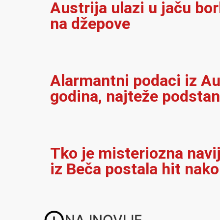
Austrija ulazi u jaču bo
na džepove
Alarmantni podaci iz Au
godina, najteže podsta
Tko je misteriozna navi
iz Beča postala hit nak
NAJNOVIJE