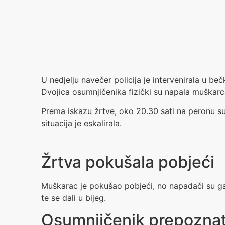
U nedjelju navečer policija je intervenirala u b
Dvojica osumnjičenika fizički su napala muškarca
Prema iskazu žrtve, oko 20.30 sati na peronu s
situacija je eskalirala.
Žrtva pokušala pobjeći
Muškarac je pokušao pobjeći, no napadači su ga 
te se dali u bijeg.
Osumnjičenik prepoznat