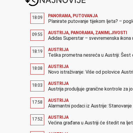
PANORAMA
,
PUTOVANJA
18:09
Planirate putovanje tijekom ljeta? – pog
AUSTRIJA
,
PANORAMA
,
ZANIMLJIVOSTI
09:55
Adidas Superstar – svevremenska ikona u
AUSTRIJA
18:19
Teška prometna nesreća u Austriji: Šest 
AUSTRIJA
18:08
Novo istraživanje: Više od polovice Austr
AUSTRIJA
18:03
Austrija produljuje granične kontrole za 
AUSTRIJA
17:58
Alarmantni podaci iz Austrije: Stanovanj
AUSTRIJA
17:52
Većina građana u Austriji će štedit na lj