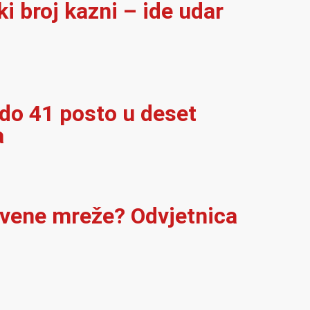
i broj kazni – ide udar
 do 41 posto u deset
a
štvene mreže? Odvjetnica