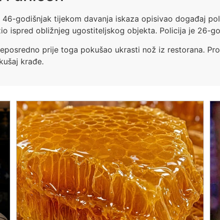
e 46-godišnjak tijekom davanja iskaza opisivao događaj po
zio ispred obližnjeg ugostiteljskog objekta. Policija je 26-
neposredno prije toga pokušao ukrasti nož iz restorana. P
kušaj krađe.