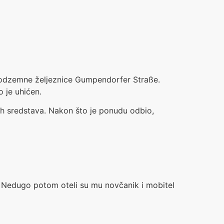
ji podzemne željeznice Gumpendorfer Straße.
o je uhićen.
ih sredstava. Nakon što je ponudu odbio,
o. Nedugo potom oteli su mu novčanik i mobitel