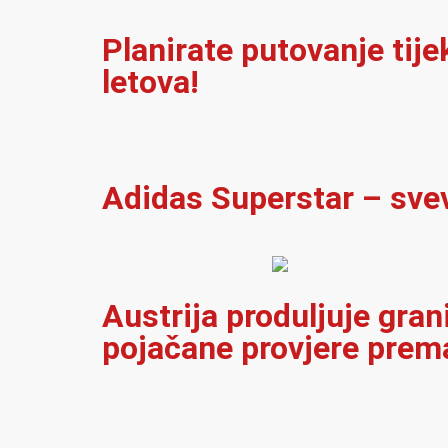
Planirate putovanje tij
letova!
Adidas Superstar – sve
Austrija produljuje gran
pojačane provjere prema