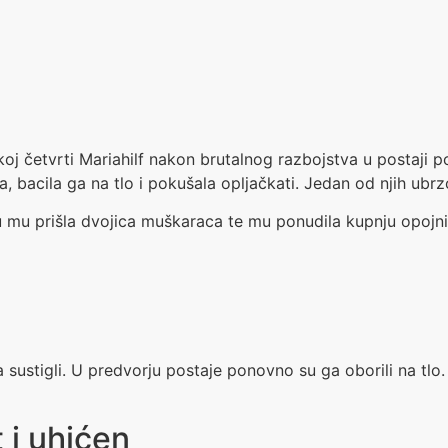
ečkoj četvrti Mariahilf nakon brutalnog razbojstva u posta
, bacila ga na tlo i pokušala opljačkati. Jedan od njih ubrz
u mu prišla dvojica muškaraca te mu ponudila kupnju opojn
sustigli. U predvorju postaje ponovno su ga oborili na tl
 i uhićen