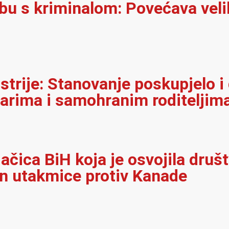
rbu s kriminalom: Povećava velik
strije: Stanovanje poskupjelo i
narima i samohranim roditeljim
jačica BiH koja je osvojila dru
on utakmice protiv Kanade