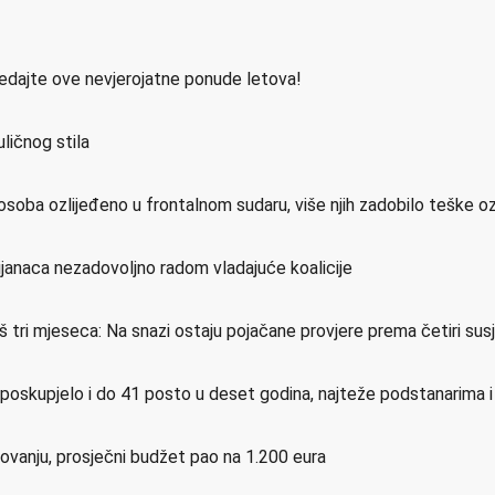
ledajte ove nevjerojatne ponude letova!
ličnog stila
osoba ozlijeđeno u frontalnom sudaru, više njih zadobilo teške o
ijanaca nezadovoljno radom vladajuće koalicije
još tri mjeseca: Na snazi ostaju pojačane provjere prema četiri su
e poskupjelo i do 41 posto u deset godina, najteže podstanarima 
etovanju, prosječni budžet pao na 1.200 eura