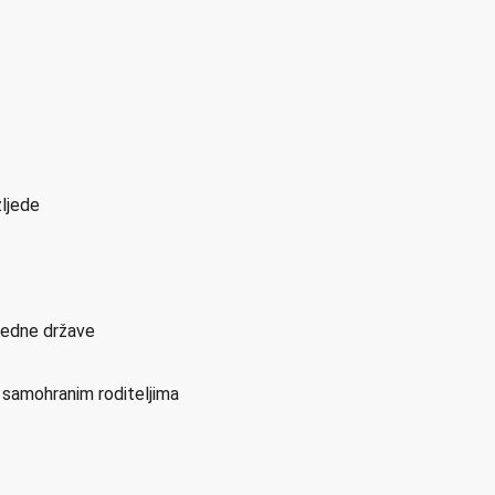
zljede
sjedne države
i samohranim roditeljima