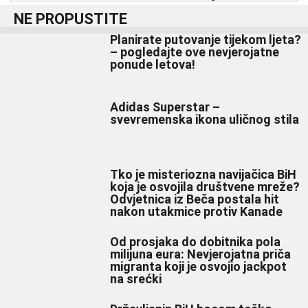
NE PROPUSTITE
Planirate putovanje tijekom ljeta?
– pogledajte ove nevjerojatne
ponude letova!
Adidas Superstar –
svevremenska ikona uličnog stila
Tko je misteriozna navijačica BiH
koja je osvojila društvene mreže?
Odvjetnica iz Beča postala hit
nakon utakmice protiv Kanade
Od prosjaka do dobitnika pola
milijuna eura: Nevjerojatna priča
migranta koji je osvojio jackpot
na srećki