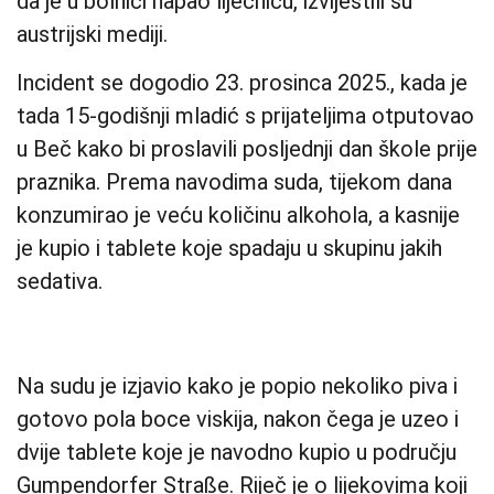
da je u bolnici napao liječnicu, izvijestili su
austrijski mediji.
Incident se dogodio 23. prosinca 2025., kada je
tada 15-godišnji mladić s prijateljima otputovao
u Beč kako bi proslavili posljednji dan škole prije
praznika. Prema navodima suda, tijekom dana
konzumirao je veću količinu alkohola, a kasnije
je kupio i tablete koje spadaju u skupinu jakih
sedativa.
Na sudu je izjavio kako je popio nekoliko piva i
gotovo pola boce viskija, nakon čega je uzeo i
dvije tablete koje je navodno kupio u području
Gumpendorfer Straße. Riječ je o lijekovima koji