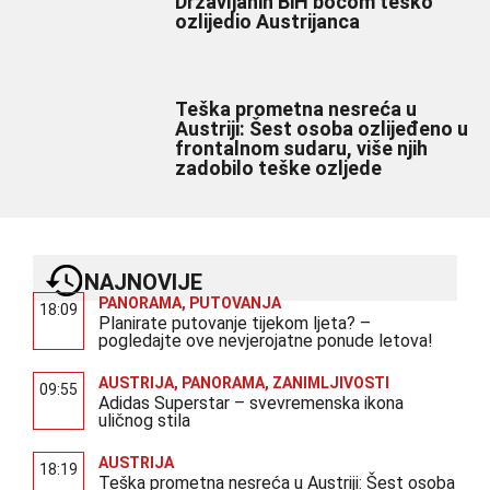
Državljanin BiH bocom teško
ozlijedio Austrijanca
Teška prometna nesreća u
Austriji: Šest osoba ozlijeđeno u
frontalnom sudaru, više njih
zadobilo teške ozljede
NAJNOVIJE
PANORAMA
,
PUTOVANJA
18:09
Planirate putovanje tijekom ljeta? –
pogledajte ove nevjerojatne ponude letova!
AUSTRIJA
,
PANORAMA
,
ZANIMLJIVOSTI
09:55
Adidas Superstar – svevremenska ikona
uličnog stila
AUSTRIJA
18:19
Teška prometna nesreća u Austriji: Šest osoba