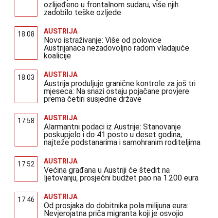
ozlijeđeno u frontalnom sudaru, više njih
zadobilo teške ozljede
AUSTRIJA
18:08
Novo istraživanje: Više od polovice
Austrijanaca nezadovoljno radom vladajuće
koalicije
AUSTRIJA
18:03
Austrija produljuje granične kontrole za još tri
mjeseca: Na snazi ostaju pojačane provjere
prema četiri susjedne države
AUSTRIJA
17:58
Alarmantni podaci iz Austrije: Stanovanje
poskupjelo i do 41 posto u deset godina,
najteže podstanarima i samohranim roditeljima
AUSTRIJA
17:52
Većina građana u Austriji će štedit na
ljetovanju, prosječni budžet pao na 1.200 eura
AUSTRIJA
17:46
Od prosjaka do dobitnika pola milijuna eura:
Nevjerojatna priča migranta koji je osvojio