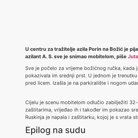
U centru za tražitelje azila Porin na Božić je 
azilant A. S. sve je snimao mobitelom, piše
Juta
Sve je počelo za vrijeme božićnog ručka, kada je V
pokazivala im srednji prst. U jednom je trenutku
pred licem. Izašla je na parkiralište i nogom uda
Cijelu je scenu mobitelom odlučio zabilježiti 32-
zaštitarima, vrijeđao ih i također im pokazao sred
Ruskinja je napala i zaštitarku, kojoj je s vrata 
Epilog na sudu