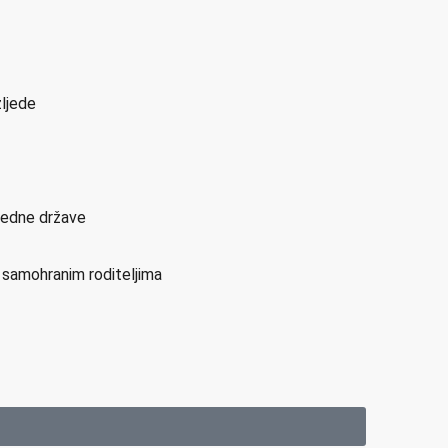
zljede
sjedne države
i samohranim roditeljima