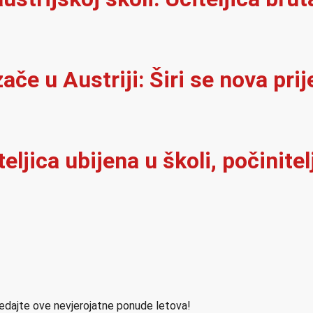
e u Austriji: Širi se nova prij
iteljica ubijena u školi, počinit
ledajte ove nevjerojatne ponude letova!