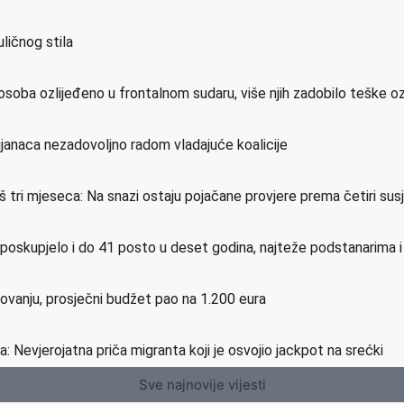
ličnog stila
osoba ozlijeđeno u frontalnom sudaru, više njih zadobilo teške o
ijanaca nezadovoljno radom vladajuće koalicije
još tri mjeseca: Na snazi ostaju pojačane provjere prema četiri su
e poskupjelo i do 41 posto u deset godina, najteže podstanarima 
etovanju, prosječni budžet pao na 1.200 eura
a: Nevjerojatna priča migranta koji je osvojio jackpot na srećki
Sve najnovije vijesti