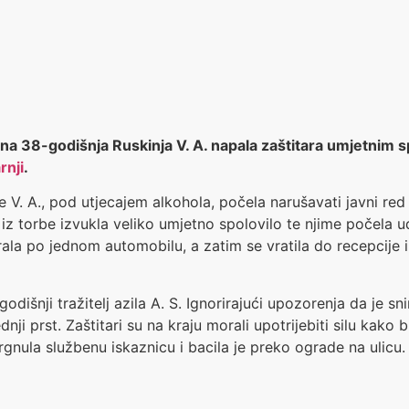
pijana 38-godišnja Ruskinja V. A. napala zaštitara umjetnim
rnji
.
. A., pod utjecajem alkohola, počela narušavati javni red i m
 iz torbe izvukla veliko umjetno spolovilo te njime počela
rala po jednom automobilu, a zatim se vratila do recepcije i
godišnji tražitelj azila A. S. Ignorirajući upozorenja da je
nji prst. Zaštitari su na kraju morali upotrijebiti silu kako b
strgnula službenu iskaznicu i bacila je preko ograde na ulicu.