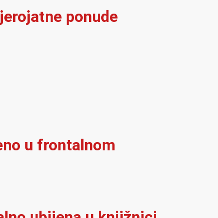
vjerojatne ponude
eno u frontalnom
alno ubijena u knjižnici