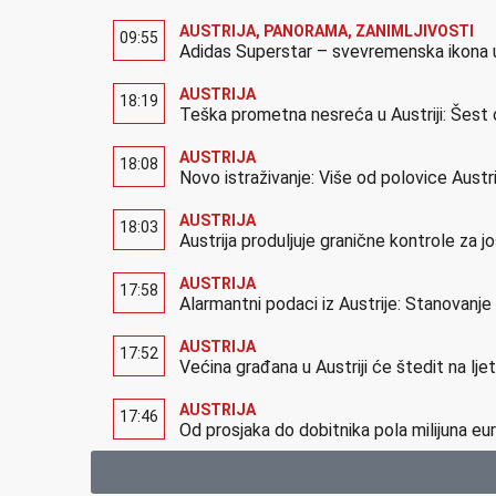
AUSTRIJA
,
PANORAMA
,
ZANIMLJIVOSTI
09:55
Adidas Superstar – svevremenska ikona u
AUSTRIJA
18:19
Teška prometna nesreća u Austriji: Šest 
AUSTRIJA
18:08
Novo istraživanje: Više od polovice Austr
AUSTRIJA
18:03
Austrija produljuje granične kontrole za 
AUSTRIJA
17:58
Alarmantni podaci iz Austrije: Stanovanj
AUSTRIJA
17:52
Većina građana u Austriji će štedit na lj
AUSTRIJA
17:46
Od prosjaka do dobitnika pola milijuna eur