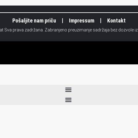
Pošaljite nam priču
Impressum
Kontakt
.at Sva prava zadržana. Zabranjeno preuzimanje sadržaja bez dozvole i
Vijesti
Pošaljite nam priču
Kultura i mediji
Impressum
Panorama