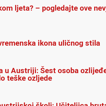
ekom ljeta? – pogledajte ove ne
vremenska ikona uličnog stila
u Austriji: Šest osoba ozlijeđ
lo teške ozljede
ustrijskoj školi: Učiteljica brut