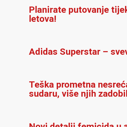
Planirate putovanje tij
letova!
Adidas Superstar – sve
Teška prometna nesreća 
sudaru, više njih zadobi
Novi detalji femicida u a