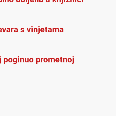
evara s vinjetama
elj poginuo prometnoj