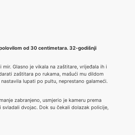
 spolovilom od 30 centimetara. 32-godišnji
ir. Glasno je vikala na zaštitare, vrijeđala ih i
 udarati zaštitara po rukama, mašući mu dildom
 nastavila lupati po pultu, neprestano galameći.
 snimanje zabranjeno, usmjerio je kameru prema
i svladali dvojac. Dok su čekali dolazak policije,