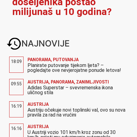
doseljenika postao
milijunaš u 10 godina?
NAJNOVIJE
PANORAMA
,
PUTOVANJA
18:09
Planirate putovanje tijekom ljeta? –
pogledajte ove nevjerojatne ponude letova!
AUSTRIJA
,
PANORAMA
,
ZANIMLJIVOSTI
09:55
Adidas Superstar – svevremenska ikona
uličnog stila
AUSTRIJA
16:19
Austriju očekuje novi toplinski val, ovo su nova
pravila za rad na vrućini
AUSTRIJA
16:16
U Austriji vozio 101 km/h kroz zonu od 30