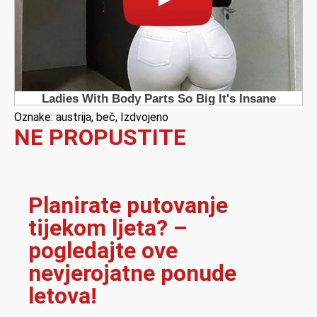
Oznake:
austrija
,
beč
,
Izdvojeno
NE PROPUSTITE
Planirate putovanje
tijekom ljeta? –
pogledajte ove
nevjerojatne ponude
letova!