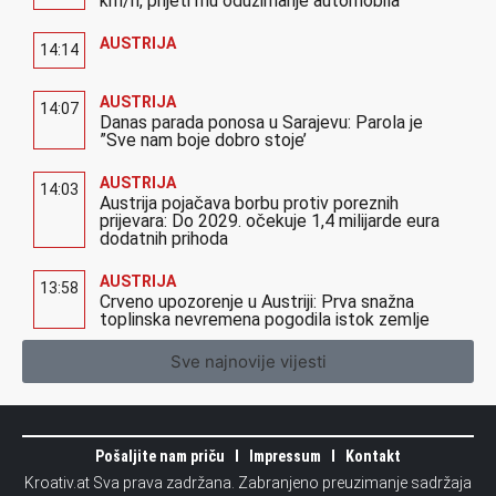
km/h, prijeti mu oduzimanje automobila
AUSTRIJA
14:14
AUSTRIJA
14:07
Danas parada ponosa u Sarajevu: Parola je
”Sve nam boje dobro stoje’
AUSTRIJA
14:03
Austrija pojačava borbu protiv poreznih
prijevara: Do 2029. očekuje 1,4 milijarde eura
dodatnih prihoda
AUSTRIJA
13:58
Crveno upozorenje u Austriji: Prva snažna
toplinska nevremena pogodila istok zemlje
Sve najnovije vijesti
Pošaljite nam priču
Impressum
Kontakt
Kroativ.at Sva prava zadržana. Zabranjeno preuzimanje sadržaja