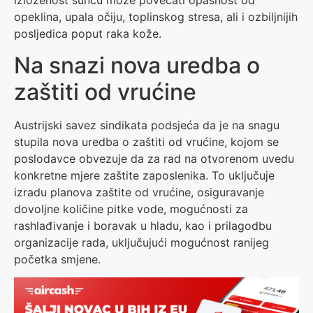
izloženost suncu može povećati opasnost od
opeklina, upala očiju, toplinskog stresa, ali i ozbiljnijih
posljedica poput raka kože.
Na snazi nova uredba o
zaštiti od vrućine
Austrijski savez sindikata podsjeća da je na snagu
stupila nova uredba o zaštiti od vrućine, kojom se
poslodavce obvezuje da za rad na otvorenom uvedu
konkretne mjere zaštite zaposlenika. To uključuje
izradu planova zaštite od vrućine, osiguravanje
dovoljne količine pitke vode, mogućnosti za
rashlađivanje i boravak u hladu, kao i prilagodbu
organizacije rada, uključujući mogućnost ranijeg
početka smjene.