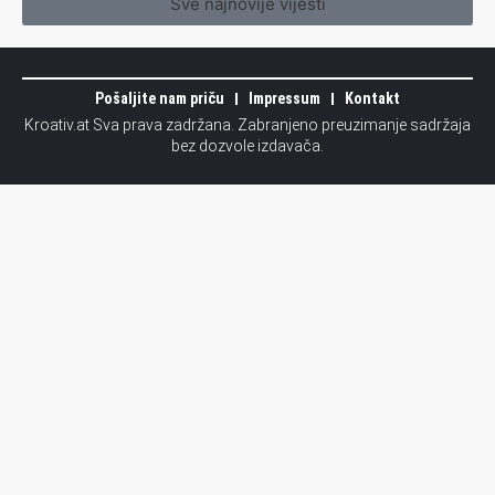
Sve najnovije vijesti
Pošaljite nam priču
Impressum
Kontakt
Kroativ.at Sva prava zadržana. Zabranjeno preuzimanje sadržaja
bez dozvole izdavača.