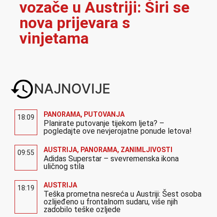
vozače u Austriji: Širi se
nova prijevara s
vinjetama
NAJNOVIJE
PANORAMA
,
PUTOVANJA
18:09
Planirate putovanje tijekom ljeta? –
pogledajte ove nevjerojatne ponude letova!
AUSTRIJA
,
PANORAMA
,
ZANIMLJIVOSTI
09:55
Adidas Superstar – svevremenska ikona
uličnog stila
AUSTRIJA
18:19
Teška prometna nesreća u Austriji: Šest osoba
ozlijeđeno u frontalnom sudaru, više njih
zadobilo teške ozljede