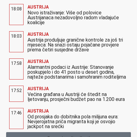
AUSTRIJA
18:08
Novo istraživanje: Više od polovice
Austrijanaca nezadovoljno radom vladajuće
koalicije
AUSTRIJA
18:03
Austrija produljuje granične kontrole za još tri
mjeseca: Na snazi ostaju pojačane provjere
prema četiri susjedne države
AUSTRIJA
17:58
Alarmantni podaci iz Austrije: Stanovanje
poskupjelo i do 41 posto u deset godina,
najteže podstanarima i samohranim roditeljima
AUSTRIJA
17:52
Većina građana u Austriji će štedit na
ljetovanju, prosječni budžet pao na 1.200 eura
AUSTRIJA
17:46
Od prosjaka do dobitnika pola milijuna eura:
Nevjerojatna priča migranta koji je osvojio
jackpot na srećki