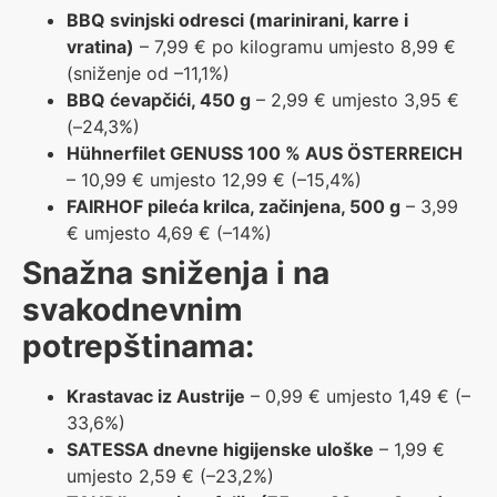
BBQ svinjski odresci (marinirani, karre i
vratina)
– 7,99 € po kilogramu umjesto 8,99 €
(sniženje od –11,1%)
BBQ ćevapčići, 450 g
– 2,99 € umjesto 3,95 €
(–24,3%)
Hühnerfilet GENUSS 100 % AUS ÖSTERREICH
– 10,99 € umjesto 12,99 € (–15,4%)
FAIRHOF pileća krilca, začinjena, 500 g
– 3,99
€ umjesto 4,69 € (–14%)
Snažna sniženja i na
svakodnevnim
potrepštinama:
Krastavac iz Austrije
– 0,99 € umjesto 1,49 € (–
33,6%)
SATESSA dnevne higijenske uloške
– 1,99 €
umjesto 2,59 € (–23,2%)