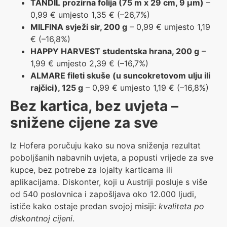
TANDIL prozirna folija (75 m x 29 cm, 9 μm)
–
0,99 € umjesto 1,35 € (–26,7%)
MILFINA svježi sir, 200 g
– 0,99 € umjesto 1,19
€ (–16,8%)
HAPPY HARVEST studentska hrana, 200 g
–
1,99 € umjesto 2,39 € (–16,7%)
ALMARE fileti skuše (u suncokretovom ulju ili
rajčici), 125 g
– 0,99 € umjesto 1,19 € (–16,8%)
Bez kartica, bez uvjeta –
snižene cijene za sve
Iz Hofera poručuju kako su nova sniženja rezultat
poboljšanih nabavnih uvjeta, a popusti vrijede za sve
kupce, bez potrebe za lojalty karticama ili
aplikacijama. Diskonter, koji u Austriji posluje s više
od 540 poslovnica i zapošljava oko 12.000 ljudi,
ističe kako ostaje predan svojoj misiji:
kvaliteta po
diskontnoj cijeni
.