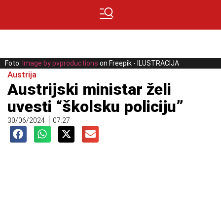
Foto:
Image by pvproductions
on Freepik - ILUSTRACIJA
Austrija
Austrijski ministar želi
uvesti “školsku policiju”
30/06/2024
07:27