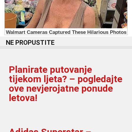
NE PROPUSTITE
Planirate putovanje
tijekom ljeta? – pogledajte
ove nevjerojatne ponude
letova!
Adidas Superstar –