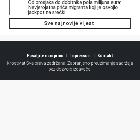
Od prosjaka do dobitnika pola milijuna eura:
Nevjerojatna priča migranta koji je osvojio
jackpot na srećki
Sve najnovije vijesti
Pošaljite nam priču
Impressum
Kontakt
Kroativ.at Sva prava zadržana. Zabranjeno preuzimanje sadržaja
bez dozvole izdavača.