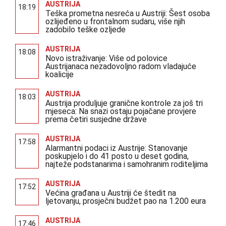
AUSTRIJA
18:19
Teška prometna nesreća u Austriji: Šest osoba
ozlijeđeno u frontalnom sudaru, više njih
zadobilo teške ozljede
AUSTRIJA
18:08
Novo istraživanje: Više od polovice
Austrijanaca nezadovoljno radom vladajuće
koalicije
AUSTRIJA
18:03
Austrija produljuje granične kontrole za još tri
mjeseca: Na snazi ostaju pojačane provjere
prema četiri susjedne države
AUSTRIJA
17:58
Alarmantni podaci iz Austrije: Stanovanje
poskupjelo i do 41 posto u deset godina,
najteže podstanarima i samohranim roditeljima
AUSTRIJA
17:52
Većina građana u Austriji će štedit na
ljetovanju, prosječni budžet pao na 1.200 eura
AUSTRIJA
17:46