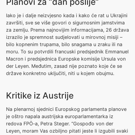
Planovi za “dan poslije”
Iako je i dalje neizvjesno kada i kako će rat u Ukrajini
završiti, sve se više govori o sigurnosnim jamstvima
za zemlju. Prema najnovijim informacijama, 26 država
izrazilo je spremnost sudjelovati u mirovnoj misiji –
bilo kopnenim trupama, bilo snagama u zraku ili na
moru. To su potvrdili francuski predsjednik Emmanuel
Macron i predsjednica Europske komisije Ursula von
der Leyen. Međutim, zasad nije poznato koje će se
države konkretno uključiti, niti u kojem obujmu.
Kritike iz Austrije
Na plenarnoj sjednici Europskog parlamenta planove
je oštro napala austrijska europarlamentarka iz
redova FPÖ-a, Petra Steger. “Gospođo von der
Leyen, moram Vas ozbiljno pitati jeste li izgubili svaki