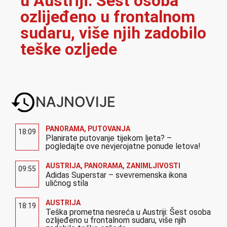
u Austriji: Šest osoba
ozlijeđeno u frontalnom
sudaru, više njih zadobilo
teške ozljede
NAJNOVIJE
PANORAMA
,
PUTOVANJA
18:09
Planirate putovanje tijekom ljeta? –
pogledajte ove nevjerojatne ponude letova!
AUSTRIJA
,
PANORAMA
,
ZANIMLJIVOSTI
09:55
Adidas Superstar – svevremenska ikona
uličnog stila
AUSTRIJA
18:19
Teška prometna nesreća u Austriji: Šest osoba
ozlijeđeno u frontalnom sudaru, više njih