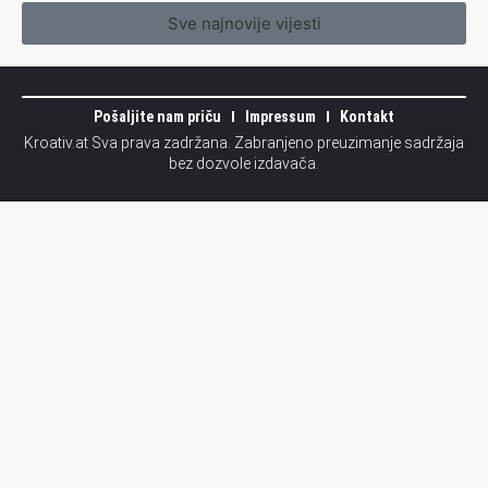
Sve najnovije vijesti
Pošaljite nam priču
Impressum
Kontakt
Kroativ.at Sva prava zadržana. Zabranjeno preuzimanje sadržaja
bez dozvole izdavača.