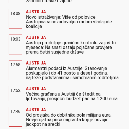
zadobilo teške ozljede
AUSTRIJA
18:08
Novo istraživanje: Više od polovice
Austrijanaca nezadovoljno radom vladajuće
koalicije
AUSTRIJA
18:03
Austrija produljuje granične kontrole za još tri
mjeseca: Na snazi ostaju pojačane provjere
prema četiri susjedne države
AUSTRIJA
17:58
Alarmantni podaci iz Austrije: Stanovanje
poskupjelo i do 41 posto u deset godina,
najteže podstanarima i samohranim roditeljima
AUSTRIJA
17:52
Većina građana u Austriji će štedit na
ljetovanju, prosječni budžet pao na 1.200 eura
AUSTRIJA
17:46
Od prosjaka do dobitnika pola milijuna eura:
Nevjerojatna priča migranta koji je osvojio
jackpot na srećki