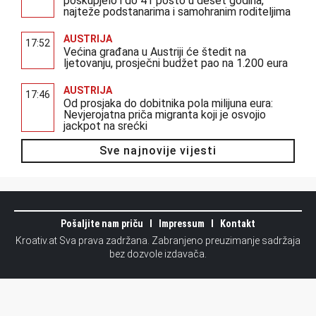
poskupjelo i do 41 posto u deset godina,
najteže podstanarima i samohranim roditeljima
AUSTRIJA
17:52
Većina građana u Austriji će štedit na
ljetovanju, prosječni budžet pao na 1.200 eura
AUSTRIJA
17:46
Od prosjaka do dobitnika pola milijuna eura:
Nevjerojatna priča migranta koji je osvojio
jackpot na srećki
Sve najnovije vijesti
Pošaljite nam priču
Impressum
Kontakt
Kroativ.at Sva prava zadržana. Zabranjeno preuzimanje sadržaja
bez dozvole izdavača.