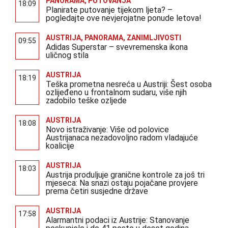
PANORAMA
,
PUTOVANJA
18:09
Planirate putovanje tijekom ljeta? –
pogledajte ove nevjerojatne ponude letova!
AUSTRIJA
,
PANORAMA
,
ZANIMLJIVOSTI
09:55
Adidas Superstar – svevremenska ikona
uličnog stila
AUSTRIJA
18:19
Teška prometna nesreća u Austriji: Šest osoba
ozlijeđeno u frontalnom sudaru, više njih
zadobilo teške ozljede
AUSTRIJA
18:08
Novo istraživanje: Više od polovice
Austrijanaca nezadovoljno radom vladajuće
koalicije
AUSTRIJA
18:03
Austrija produljuje granične kontrole za još tri
mjeseca: Na snazi ostaju pojačane provjere
prema četiri susjedne države
AUSTRIJA
17:58
Alarmantni podaci iz Austrije: Stanovanje