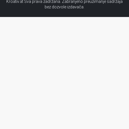
Kroativ.at Sva prava zadržana. Zabranjeno preuzimanje sadržaja
bez dozvole izdavača.