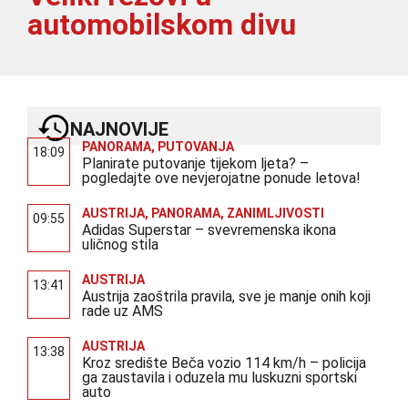
automobilskom divu
NAJNOVIJE
PANORAMA
,
PUTOVANJA
18:09
Planirate putovanje tijekom ljeta? –
pogledajte ove nevjerojatne ponude letova!
AUSTRIJA
,
PANORAMA
,
ZANIMLJIVOSTI
09:55
Adidas Superstar – svevremenska ikona
uličnog stila
AUSTRIJA
13:41
Austrija zaoštrila pravila, sve je manje onih koji
rade uz AMS
AUSTRIJA
13:38
Kroz središte Beča vozio 114 km/h – policija
ga zaustavila i oduzela mu luskuzni sportski
auto