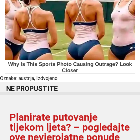
Oznake:
austrija
,
Izdvojeno
NE PROPUSTITE
Planirate putovanje
tijekom ljeta? – pogledajte
ove nevjerojatne ponude