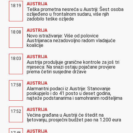
AUSTRIJA
18:19
Teška prometna nesreća u Austriji: Šest osoba
ozlijeđeno u frontalnom sudaru, više njih
zadobilo teške ozljede
AUSTRIJA
18:08
Novo istraživanje: Više od polovice
Austrijanaca nezadovoljno radom vladajuće
koalicije
AUSTRIJA
18:03
Austrija produljuje granične kontrole za još tri
mjeseca: Na snazi ostaju pojačane provjere
prema četiri susjedne države
AUSTRIJA
17:58
Alarmantni podaci iz Austrije: Stanovanje
poskupjelo i do 41 posto u deset godina,
najteže podstanarima i samohranim roditeljima
AUSTRIJA
17:52
Većina građana u Austriji će štedit na
ljetovanju, prosječni budžet pao na 1.200 eura
AUSTRIJA
17:46