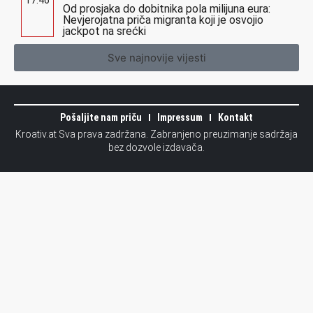
Od prosjaka do dobitnika pola milijuna eura:
Nevjerojatna priča migranta koji je osvojio
jackpot na srećki
Sve najnovije vijesti
Pošaljite nam priču
Impressum
Kontakt
Kroativ.at Sva prava zadržana. Zabranjeno preuzimanje sadržaja
bez dozvole izdavača.