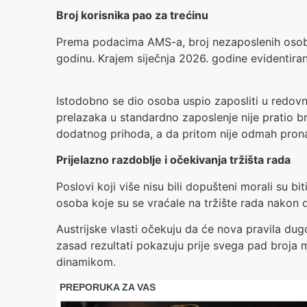
Broj korisnika pao za trećinu
Prema podacima AMS-a, broj nezaposlenih osoba
godinu. Krajem siječnja 2026. godine evidentirana
Istodobno se dio osoba uspio zaposliti u redov
prelazaka u standardno zaposlenje nije pratio b
dodatnog prihoda, a da pritom nije odmah pron
Prijelazno razdoblje i očekivanja tržišta rada
Poslovi koji više nisu bili dopušteni morali su b
osoba koje su se vraćale na tržište rada nakon d
Austrijske vlasti očekuju da će nova pravila dug
zasad rezultati pokazuju prije svega pad broja 
dinamikom.