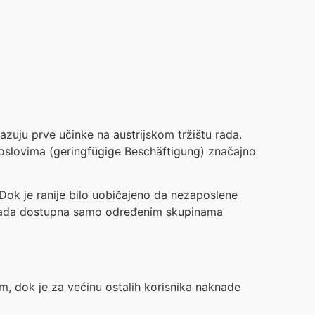
ju prve učinke na austrijskom tržištu rada.
oslovima (geringfügige Beschäftigung) značajno
ok je ranije bilo uobičajeno da nezaposlene
 sada dostupna samo određenim skupinama
m, dok je za većinu ostalih korisnika naknade