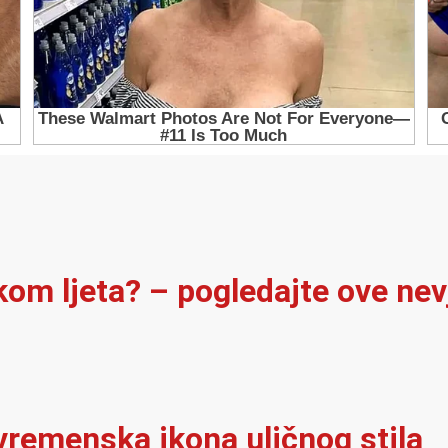
ekom ljeta? – pogledajte ove ne
vremenska ikona uličnog stila