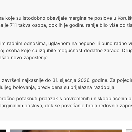
 koje su istodobno obavljale marginalne poslove u Koruško
 je 711 takva osoba, dok ih je godinu ranije bilo više od ti
nim radnim odnosima, uglavnom na nepuno ili puno radno v
roj osoba koje su izgubile mogućnost dodatne zarade. Drug
ašao novo zaposlenje.
iti završeni najkasnije do 31. siječnja 2026. godine. Za poje
uljeg bolovanja, predviđena su prijelazna razdoblja.
oročno potaknuti prelazak s povremenih i niskooplaćenih pos
marginalnih poslova, dok se povećanje broja redovnih zapos