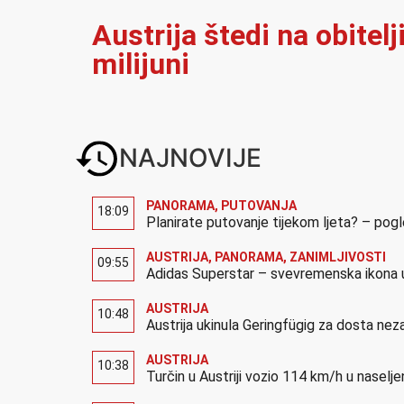
Austrija štedi na obitel
milijuni
NAJNOVIJE
PANORAMA
,
PUTOVANJA
18:09
Planirate putovanje tijekom ljeta? – pog
AUSTRIJA
,
PANORAMA
,
ZANIMLJIVOSTI
09:55
Adidas Superstar – svevremenska ikona u
AUSTRIJA
10:48
Austrija ukinula Geringfügig za dosta neza
AUSTRIJA
10:38
Turčin u Austriji vozio 114 km/h u naselje