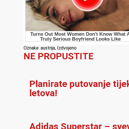
Oznake:
austrija
,
Izdvojeno
NE PROPUSTITE
Planirate putovanje tij
letova!
Adidas Superstar – sve