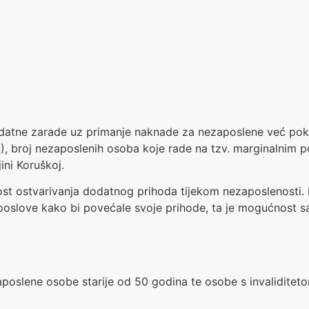
tne zarade uz primanje naknade za nezaposlene već pokazu
 broj nezaposlenih osoba koje rade na tzv. marginalnim p
ini Koruškoj.
t ostvarivanja dodatnog prihoda tijekom nezaposlenosti. D
poslove kako bi povećale svoje prihode, ta je mogućnost
aposlene osobe starije od 50 godina te osobe s invaliditeto