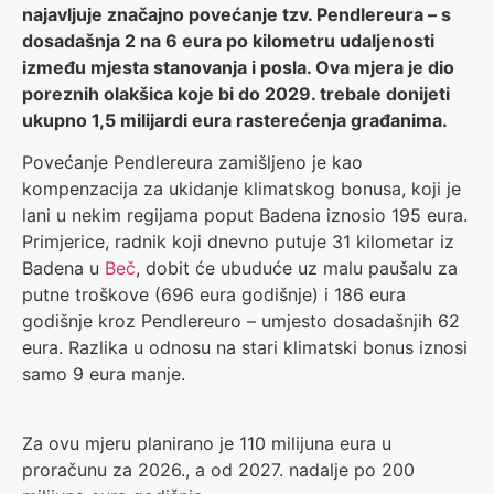
najavljuje značajno povećanje tzv. Pendlereura – s
dosadašnja 2 na 6 eura po kilometru udaljenosti
između mjesta stanovanja i posla. Ova mjera je dio
poreznih olakšica koje bi do 2029. trebale donijeti
ukupno 1,5 milijardi eura rasterećenja građanima.
Povećanje Pendlereura zamišljeno je kao
kompenzacija za ukidanje klimatskog bonusa, koji je
lani u nekim regijama poput Badena iznosio 195 eura.
Primjerice, radnik koji dnevno putuje 31 kilometar iz
Badena u
Beč
, dobit će ubuduće uz malu paušalu za
putne troškove (696 eura godišnje) i 186 eura
godišnje kroz Pendlereuro – umjesto dosadašnjih 62
eura. Razlika u odnosu na stari klimatski bonus iznosi
samo 9 eura manje.
Za ovu mjeru planirano je 110 milijuna eura u
proračunu za 2026., a od 2027. nadalje po 200