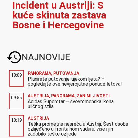
Incident u Austriji: S
kuće skinuta zastava
Bosne i Hercegovine
NAJNOVIJE
PANORAMA
,
PUTOVANJA
18:09
Planirate putovanje tijekom ljeta? –
pogledajte ove nevjerojatne ponude letova!
AUSTRIJA
,
PANORAMA
,
ZANIMLJIVOSTI
09:55
Adidas Superstar – svevremenska ikona
uličnog stila
AUSTRIJA
18:19
Teška prometna nesreća u Austriji: Šest osoba
ozlijeđeno u frontalnom sudaru, više njih
zadobilo teške ozljede