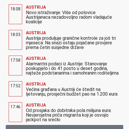
AUSTRIJA
18:08
Novo istraživanje: Više od polovice
Austrijanaca nezadovoljno radom vladajuće
koalicije
AUSTRIJA
18:03
Austrija produljuje granične kontrole za još tri
mjeseca: Na snazi ostaju pojačane provjere
prema četiri susjedne države
AUSTRIJA
17:58
Alarmantni podaci iz Austrije: Stanovanje
poskupjelo i do 41 posto u deset godina,
najteže podstanarima i samohranim roditeljima
AUSTRIJA
17:52
Većina građana u Austriji će štedit na
ljetovanju, prosječni budžet pao na 1.200 eura
AUSTRIJA
17:46
Od prosjaka do dobitnika pola milijuna eura:
Nevjerojatna priča migranta koji je osvojio
jackpot na srećki