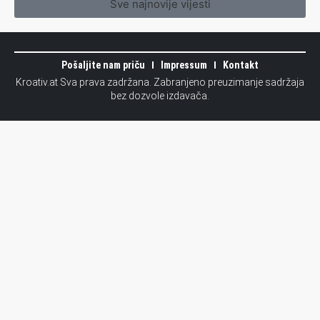
Sve najnovije vijesti
Pošaljite nam priču
Impressum
Kontakt
Kroativ.at Sva prava zadržana. Zabranjeno preuzimanje sadržaja
bez dozvole izdavača.