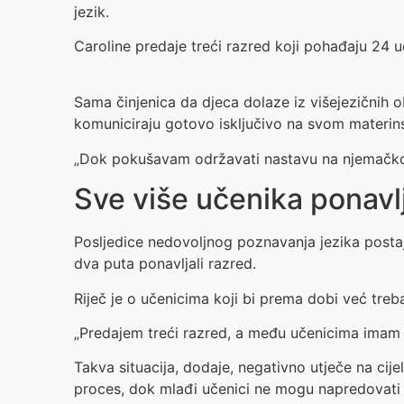
jezik.
Caroline predaje treći razred koji pohađaju 24 uč
Sama činjenica da djeca dolaze iz višejezičnih 
komuniciraju gotovo isključivo na svom materin
„Dok pokušavam održavati nastavu na njemačkom
Sve više učenika ponavlj
Posljedice nedovoljnog poznavanja jezika postaj
dva puta ponavljali razred.
Riječ je o učenicima koji bi prema dobi već treba
„Predajem treći razred, a među učenicima imam š
Takva situacija, dodaje, negativno utječe na cij
proces, dok mlađi učenici ne mogu napredovati