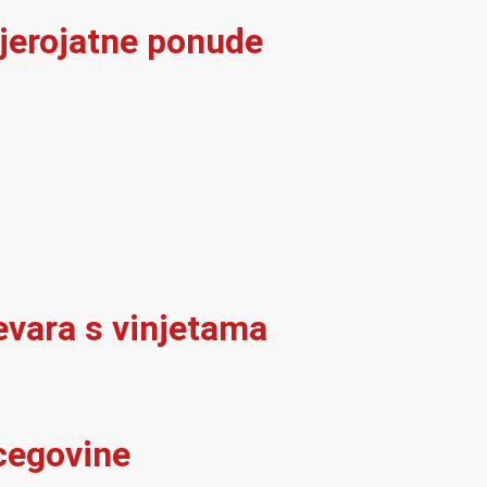
vjerojatne ponude
evara s vinjetama
rcegovine