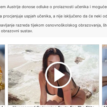
iljem Austrije donose odluke o prolaznosti učenika i moguć
a procjenjuje uspjeh učenika, a nije isključeno da će neki o
onavljanje razreda tijekom osnovnoškolskog obrazovanja, što
i obrazovni sustav.