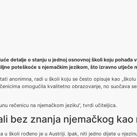
avajuće detalje o stanju u jednoj osnovnoj školi koju pohađa
biljne poteškoće s njemačkim jezikom, što izravno utječe n
ostati anonimna, radi u školi koju se često opisuje kao „škol
enicima omogućila kvalitetno obrazovanje, no suočava se s
nu rečenicu na njemačkom jeziku“, tvrdi učiteljica.
 ali bez znanja njemačkog kao
 u školi rođeno je u Austriji. Ipak, niti jedno dijete u njez