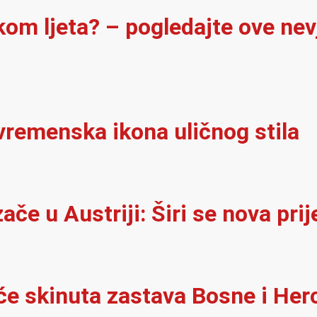
ekom ljeta? – pogledajte ove ne
vremenska ikona uličnog stila
e u Austriji: Širi se nova prij
kuće skinuta zastava Bosne i He