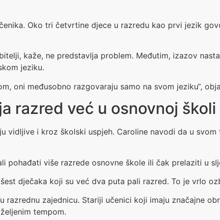
enika. Oko tri četvrtine djece u razredu kao prvi jezik govo
obitelji, kaže, ne predstavlja problem. Međutim, izazov na
skom jeziku.
, oni međusobno razgovaraju samo na svom jeziku“, objašn
a razred već u osnovnoj školi
u vidljive i kroz školski uspjeh. Caroline navodi da u svom
li pohađati više razrede osnovne škole ili čak prelaziti u s
est dječaka koji su već dva puta pali razred. To je vrlo oz
elu razrednu zajednicu. Stariji učenici koji imaju značajne 
 željenim tempom.