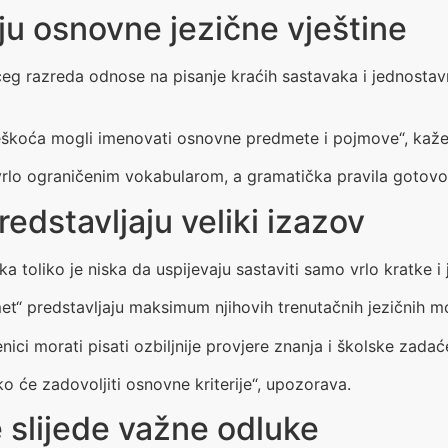
ju osnovne jezične vještine
ećeg razreda odnose na pisanje kraćih sastavaka i jednostav
oteškoća mogli imenovati osnovne predmete i pojmove“, kaže
 vrlo ograničenim vokabularom, a gramatička pravila gotov
dstavljaju veliki izazov
 toliko je niska da uspijevaju sastaviti samo vrlo kratke i
t“ predstavljaju maksimum njihovih trenutačnih jezičnih mog
ci morati pisati ozbiljnije provjere znanja i školske zadać
ško će zadovoljiti osnovne kriterije“, upozorava.
 slijede važne odluke