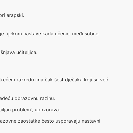
ri arapski.
staje tijekom nastave kada učenici međusobno
java učiteljica.
 trećem razredu ima čak šest dječaka koji su već
ljedeću obrazovnu razinu.
biljan problem“, upozorava.
obrazovne zaostatke često usporavaju nastavni