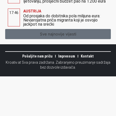
ljetovanju, prosječni budžet pao na 1.200 eura
AUSTRIJA
17:46
Od prosjaka do dobitnika pola milijuna eura:
Nevjerojatna priča migranta koji je osvojio
jackpot na srećki
Sve najnovije vijesti
Pošaljite nam priču
Impressum
Kontakt
Kroativ.at Sva prava zadržana. Zabranjeno preuzimanje sadržaja
bez dozvole izdavača.