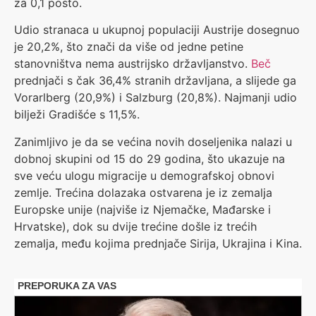
za 0,1 posto.
Udio stranaca u ukupnoj populaciji Austrije dosegnuo
je 20,2%, što znači da više od jedne petine
stanovništva nema austrijsko državljanstvo.
Beč
prednjači s čak 36,4% stranih državljana, a slijede ga
Vorarlberg (20,9%) i Salzburg (20,8%). Najmanji udio
bilježi Gradišće s 11,5%.
Zanimljivo je da se većina novih doseljenika nalazi u
dobnoj skupini od 15 do 29 godina, što ukazuje na
sve veću ulogu migracije u demografskoj obnovi
zemlje. Trećina dolazaka ostvarena je iz zemalja
Europske unije (najviše iz Njemačke, Mađarske i
Hrvatske), dok su dvije trećine došle iz trećih
zemalja, među kojima prednjače Sirija, Ukrajina i Kina.