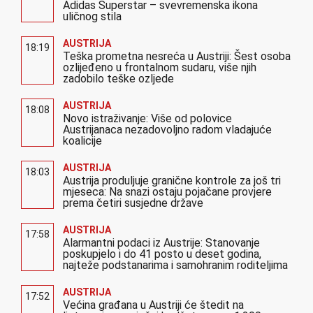
Adidas Superstar – svevremenska ikona
uličnog stila
AUSTRIJA
18:19
Teška prometna nesreća u Austriji: Šest osoba
ozlijeđeno u frontalnom sudaru, više njih
zadobilo teške ozljede
AUSTRIJA
18:08
Novo istraživanje: Više od polovice
Austrijanaca nezadovoljno radom vladajuće
koalicije
AUSTRIJA
18:03
Austrija produljuje granične kontrole za još tri
mjeseca: Na snazi ostaju pojačane provjere
prema četiri susjedne države
AUSTRIJA
17:58
Alarmantni podaci iz Austrije: Stanovanje
poskupjelo i do 41 posto u deset godina,
najteže podstanarima i samohranim roditeljima
AUSTRIJA
17:52
Većina građana u Austriji će štedit na