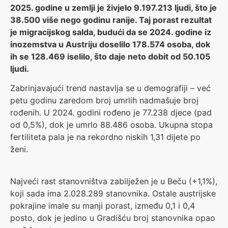
2025. godine u zemlji je živjelo 9.197.213 ljudi, što je
38.500 više nego godinu ranije. Taj porast rezultat
je migracijskog salda, budući da se 2024. godine iz
inozemstva u Austriju doselilo 178.574 osoba, dok
ih se 128.469 iselilo, što daje neto dobit od 50.105
ljudi.
Zabrinjavajući trend nastavlja se u demografiji – već
petu godinu zaredom broj umrlih nadmašuje broj
rođenih. U 2024. godini rođeno je 77.238 djece (pad
od 0,5%), dok je umrlo 88.486 osoba. Ukupna stopa
fertiliteta pala je na rekordno niskih 1,31 dijete po
ženi.
Najveći rast stanovništva zabilježen je u Beču (+1,1%),
koji sada ima 2.028.289 stanovnika. Ostale austrijske
pokrajine imale su manji porast, između 0,1 i 0,4
posto, dok je jedino u Gradišću broj stanovnika opao