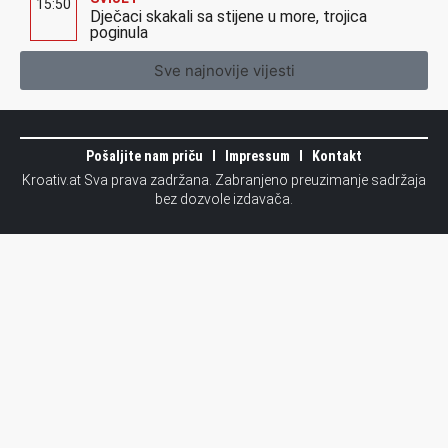
15:50
Dječaci skakali sa stijene u more, trojica
poginula
Sve najnovije vijesti
Pošaljite nam priču
Impressum
Kontakt
Kroativ.at Sva prava zadržana. Zabranjeno preuzimanje sadržaja
bez dozvole izdavača.