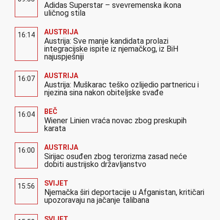
Adidas Superstar – svevremenska ikona
uličnog stila
AUSTRIJA
16:14
Austrija: Sve manje kandidata prolazi
integracijske ispite iz njemačkog, iz BiH
najuspješniji
AUSTRIJA
16:07
Austrija: Muškarac teško ozlijedio partnericu i
njezina sina nakon obiteljske svađe
BEČ
16:04
Wiener Linien vraća novac zbog preskupih
karata
AUSTRIJA
16:00
Sirijac osuđen zbog terorizma zasad neće
dobiti austrijsko državljanstvo
SVIJET
15:56
Njemačka širi deportacije u Afganistan, kritičari
upozoravaju na jačanje talibana
SVIJET