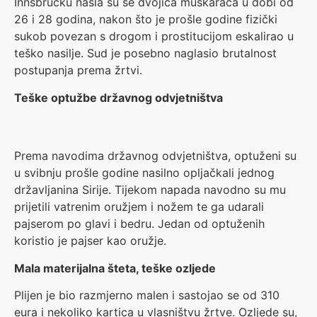
Innsbrucku našla su se dvojica muškaraca u dobi od
26 i 28 godina, nakon što je prošle godine fizički
sukob povezan s drogom i prostitucijom eskalirao u
teško nasilje. Sud je posebno naglasio brutalnost
postupanja prema žrtvi.
Teške optužbe državnog odvjetništva
Prema navodima državnog odvjetništva, optuženi su
u svibnju prošle godine nasilno opljačkali jednog
državljanina Sirije. Tijekom napada navodno su mu
prijetili vatrenim oružjem i nožem te ga udarali
pajserom po glavi i bedru. Jedan od optuženih
koristio je pajser kao oružje.
Mala materijalna šteta, teške ozljede
Plijen je bio razmjerno malen i sastojao se od 310
eura i nekoliko kartica u vlasništvu žrtve. Ozljede su,