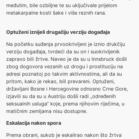
međutim, bile ozbiljne te su uključivale prijelom
metakarpalne kosti šake i više reznih rana.
Optuženi iznijeli drugačiju verziju događaja
Na početku suđenja prvookrivljeni je iznio drukčiju
verziju događaja, tvrdeći da su on i suokrivljenik
zapravo bili žrtve. Naveo je da su u Innsbruck došli
zbog dogovora vezanih uz drogu i prostituciju na
adresi poznatoj po takvim aktivnostima, ali da su
pritom, kako je rekao, bili prevareni. Optuženi,
državljani Bosne i Hercegovine odnosno Crne Gore,
izjavili su da su u Austriju došli radi „određenih
seksualnih usluga“ koje, prema njihovim riječima, u
matičnim zemljama nisu dostupne.
Eskalacija nakon spora
Prema obrani, sukob je eskalirao nakon što žrtva