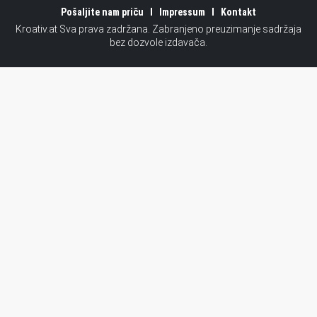
Pošaljite nam priču
Impressum
Kontakt
Kroativ.at Sva prava zadržana. Zabranjeno preuzimanje sadržaja
bez dozvole izdavača.