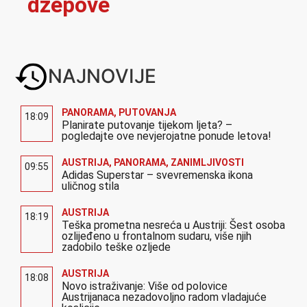
džepove
NAJNOVIJE
PANORAMA
,
PUTOVANJA
18:09
Planirate putovanje tijekom ljeta? –
pogledajte ove nevjerojatne ponude letova!
AUSTRIJA
,
PANORAMA
,
ZANIMLJIVOSTI
09:55
Adidas Superstar – svevremenska ikona
uličnog stila
AUSTRIJA
18:19
Teška prometna nesreća u Austriji: Šest osoba
ozlijeđeno u frontalnom sudaru, više njih
zadobilo teške ozljede
AUSTRIJA
18:08
Novo istraživanje: Više od polovice
Austrijanaca nezadovoljno radom vladajuće