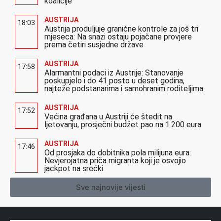
koalicije
AUSTRIJA
18:03
Austrija produljuje granične kontrole za još tri
mjeseca: Na snazi ostaju pojačane provjere
prema četiri susjedne države
AUSTRIJA
17:58
Alarmantni podaci iz Austrije: Stanovanje
poskupjelo i do 41 posto u deset godina,
najteže podstanarima i samohranim roditeljima
AUSTRIJA
17:52
Većina građana u Austriji će štedit na
ljetovanju, prosječni budžet pao na 1.200 eura
AUSTRIJA
17:46
Od prosjaka do dobitnika pola milijuna eura:
Nevjerojatna priča migranta koji je osvojio
jackpot na srećki
Sve najnovije vijesti