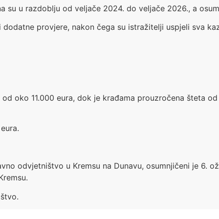
a su u razdoblju od veljače 2024. do veljače 2026., a osu
i dodatne provjere, nakon čega su istražitelji uspjeli sva k
ta od oko 11.000 eura, dok je krađama prouzročena šteta od 
eura.
žavno odvjetništvo u Kremsu na Dunavu, osumnjičeni je 6. ož
 Kremsu.
štvo.