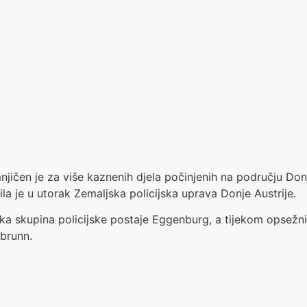
ičen je za više kaznenih djela počinjenih na području Donje 
ila je u utorak Zemaljska policijska uprava Donje Austrije.
tička skupina policijske postaje Eggenburg, a tijekom opsež
abrunn.