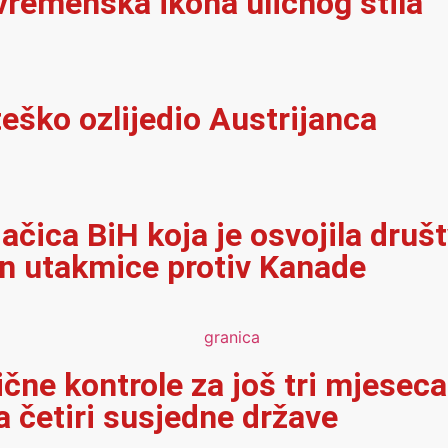
vremenska ikona uličnog stila
eško ozlijedio Austrijanca
jačica BiH koja je osvojila dru
on utakmice protiv Kanade
ične kontrole za još tri mjeseca
 četiri susjedne države