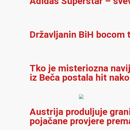
Adidas Superstar – sve
Državljanin BiH bocom t
Tko je misteriozna navi
iz Beča postala hit nak
Austrija produljuje gran
pojačane provjere prema