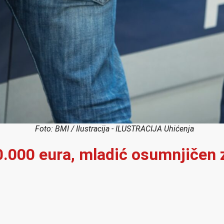
Foto: BMI / Ilustracija - ILUSTRACIJA Uhićenja
0.000 eura, mladić osumnjičen z