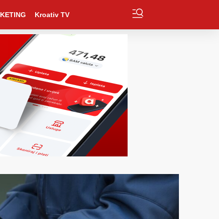
KETING
Kroativ TV