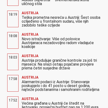
uličnog stila
AUSTRIJA
18:19
Teška prometna nesreća u Austriji: Šest osoba
ozlijeđeno u frontalnom sudaru, više njih
zadobilo teške ozljede
AUSTRIJA
18:08
Novo istraživanje: Više od polovice
Austrijanaca nezadovoljno radom vladajuće
koalicije
AUSTRIJA
18:03
Austrija produljuje granične kontrole za još tri
mjeseca: Na snazi ostaju pojačane provjere
prema četiri susjedne države
AUSTRIJA
17:58
Alarmantni podaci iz Austrije: Stanovanje
poskupjelo i do 41 posto u deset godina,
najteže podstanarima i samohranim roditeljima
AUSTRIJA
17:52
Većina građana u Austriji će štedit na
ljetovanju, prosječni budžet pao na 1.200 eura