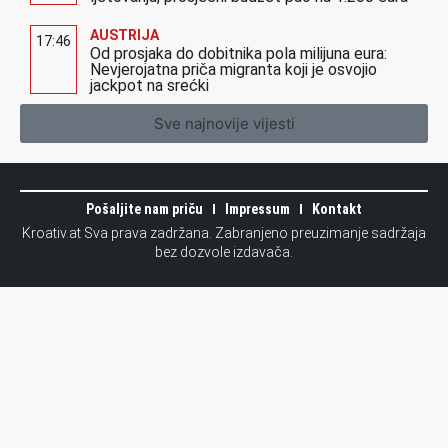
AUSTRIJA
17:46
Od prosjaka do dobitnika pola milijuna eura:
Nevjerojatna priča migranta koji je osvojio
jackpot na srećki
Sve najnovije vijesti
Pošaljite nam priču
Impressum
Kontakt
Kroativ.at Sva prava zadržana. Zabranjeno preuzimanje sadržaja
bez dozvole izdavača.