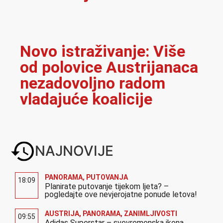
Novo istraživanje: Više
od polovice Austrijanaca
nezadovoljno radom
vladajuće koalicije
NAJNOVIJE
PANORAMA
,
PUTOVANJA
18:09
Planirate putovanje tijekom ljeta? –
pogledajte ove nevjerojatne ponude letova!
AUSTRIJA
,
PANORAMA
,
ZANIMLJIVOSTI
09:55
Adidas Superstar – svevremenska ikona