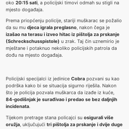
oko
20:15 sati
, a policijski timovi odmah su stigli na
mjesto događaja.
Prema priopćenju policije, stariji muškarac se požalio
da su mu
djeca igrala preglasno
, nakon čega je
izašao na terasu i izveo hitac iz pištolja za prskanje
(Schreckschusspistole)
u zrak. Taj čin uznemirio je
mještane i potaknuo nekoliko policijskih patrola da
dođu na mjesto događaja.
Policijski specijalci iz jedinice
Cobra
pozvani su kao
podrška kako bi se situacija sigurno riješila. Nakon
što je policija pozvala muškarca da izađe iz kuće,
84‑godišnjak je surađivao i predao se bez daljnjih
incidenata
.
Tijekom pretrage stana policajci su
osigurali više
oružja
, uključujući
tri pištolja za prskanje i dvije duge