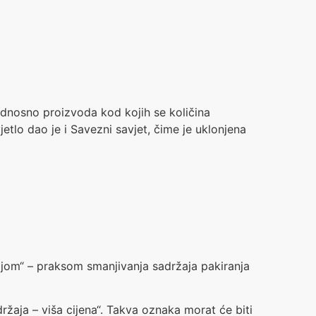
odnosno proizvoda kod kojih se količina
etlo dao je i Savezni savjet, čime je uklonjena
jom“ – praksom smanjivanja sadržaja pakiranja
držaja – viša cijena“. Takva oznaka morat će biti