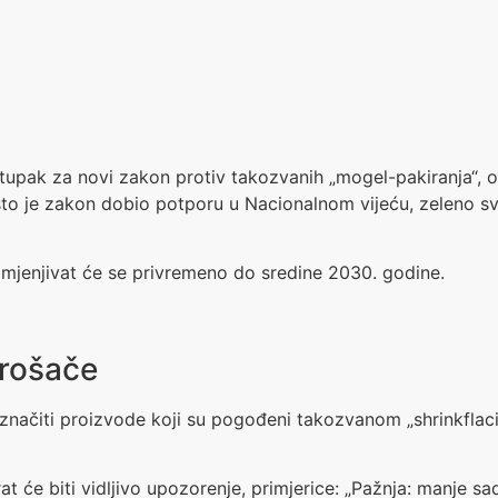
tupak za novi zakon protiv takozvanih „mogel-pakiranja“, 
 što je zakon dobio potporu u Nacionalnom vijeću, zeleno svj
imjenjivat će se privremeno do sredine 2030. godine.
trošače
načiti proizvode koji su pogođeni takozvanom „shrinkflaci
rat će biti vidljivo upozorenje, primjerice: „Pažnja: manje sa