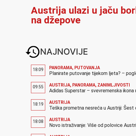
Austrija ulazi u jaču bo
na džepove
NAJNOVIJE
PANORAMA
,
PUTOVANJA
18:09
Planirate putovanje tijekom ljeta? – pog
AUSTRIJA
,
PANORAMA
,
ZANIMLJIVOSTI
09:55
Adidas Superstar – svevremenska ikona u
AUSTRIJA
18:19
Teška prometna nesreća u Austriji: Šest 
AUSTRIJA
18:08
Novo istraživanje: Više od polovice Austr