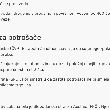
čine proizvoda.
voda i drogerije s prodajnom površinom većom od 400 četvo
bveze.
 za potrošače
anke (ÖVP) Elisabeth Zehetner izjavila je da su „mogel-paki
 praksi.
ješenju koje istodobno uzima u obzir i položaj manjih trgov
nsparentnosti na tržištu.
okrata (SPÖ), koji smatraju da zaštita potrošača ne bi smjel
policama trgovina.
tiv zakona bila je Slobodarska stranka Austrije (FPÖ). Njez