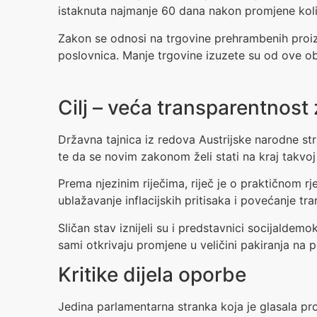
istaknuta najmanje 60 dana nakon promjene koli
Zakon se odnosi na trgovine prehrambenih proiz
poslovnica. Manje trgovine izuzete su od ove o
Cilj – veća transparentnost
Državna tajnica iz redova Austrijske narodne str
te da se novim zakonom želi stati na kraj takvoj
Prema njezinim riječima, riječ je o praktičnom r
ublažavanje inflacijskih pritisaka i povećanje tra
Sličan stav iznijeli su i predstavnici socijaldem
sami otkrivaju promjene u veličini pakiranja na 
Kritike dijela oporbe
Jedina parlamentarna stranka koja je glasala pro