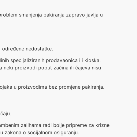
roblem smanjenja pakiranja zapravo javlja u
na određene nedostatke.
ih specijaliziranih prodavaonica ili kioska.
a neki proizvodi poput začina ili čajeva nisu
tojaka u proizvodima bez promjene pakiranja.
čaju.
rambenim zalihama radi bolje pripreme za krizne
lu zakona o socijalnom osiguranju.