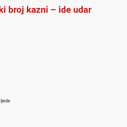
i broj kazni – ide udar
zljede