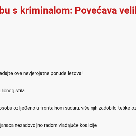
rbu s kriminalom: Povećava velik
ledajte ove nevjerojatne ponude letova!
ličnog stila
osoba ozlijeđeno u frontalnom sudaru, više njih zadobilo teške o
ijanaca nezadovoljno radom vladajuće koalicije