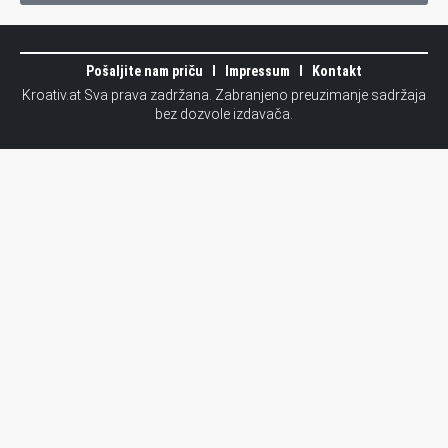
Pošaljite nam priču
Impressum
Kontakt
Kroativ.at Sva prava zadržana. Zabranjeno preuzimanje sadržaja
bez dozvole izdavača.