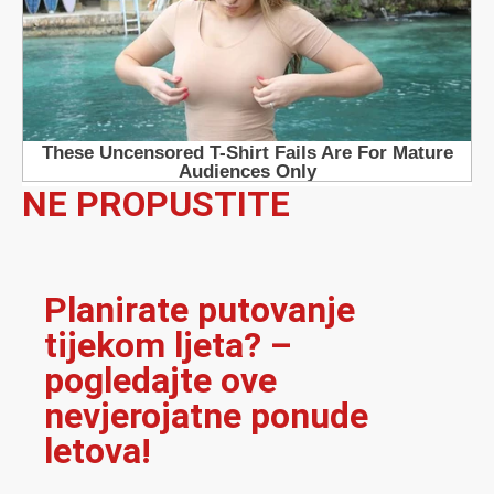
NE PROPUSTITE
Planirate putovanje
tijekom ljeta? –
pogledajte ove
nevjerojatne ponude
letova!