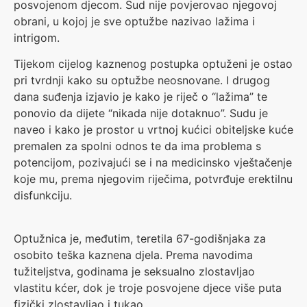
posvojenom djecom. Sud nije povjerovao njegovoj
obrani, u kojoj je sve optužbe nazivao lažima i
intrigom.
Tijekom cijelog kaznenog postupka optuženi je ostao
pri tvrdnji kako su optužbe neosnovane. I drugog
dana suđenja izjavio je kako je riječ o “lažima” te
ponovio da dijete “nikada nije dotaknuo”. Sudu je
naveo i kako je prostor u vrtnoj kućici obiteljske kuće
premalen za spolni odnos te da ima problema s
potencijom, pozivajući se i na medicinsko vještačenje
koje mu, prema njegovim riječima, potvrđuje erektilnu
disfunkciju.
Optužnica je, međutim, teretila 67-godišnjaka za
osobito teška kaznena djela. Prema navodima
tužiteljstva, godinama je seksualno zlostavljao
vlastitu kćer, dok je troje posvojene djece više puta
fizički zlostavljao i tukao.