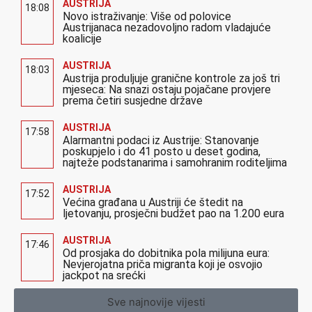
AUSTRIJA
18:08
Novo istraživanje: Više od polovice
Austrijanaca nezadovoljno radom vladajuće
koalicije
AUSTRIJA
18:03
Austrija produljuje granične kontrole za još tri
mjeseca: Na snazi ostaju pojačane provjere
prema četiri susjedne države
AUSTRIJA
17:58
Alarmantni podaci iz Austrije: Stanovanje
poskupjelo i do 41 posto u deset godina,
najteže podstanarima i samohranim roditeljima
AUSTRIJA
17:52
Većina građana u Austriji će štedit na
ljetovanju, prosječni budžet pao na 1.200 eura
AUSTRIJA
17:46
Od prosjaka do dobitnika pola milijuna eura:
Nevjerojatna priča migranta koji je osvojio
jackpot na srećki
Sve najnovije vijesti