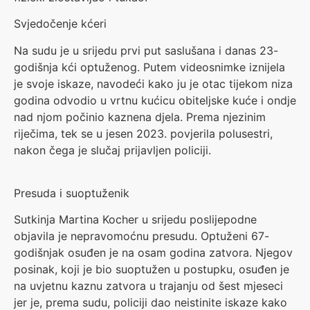
Svjedočenje kćeri
Na sudu je u srijedu prvi put saslušana i danas 23-
godišnja kći optuženog. Putem videosnimke iznijela
je svoje iskaze, navodeći kako ju je otac tijekom niza
godina odvodio u vrtnu kućicu obiteljske kuće i ondje
nad njom počinio kaznena djela. Prema njezinim
riječima, tek se u jesen 2023. povjerila polusestri,
nakon čega je slučaj prijavljen policiji.
Presuda i suoptuženik
Sutkinja Martina Kocher u srijedu poslijepodne
objavila je nepravomoćnu presudu. Optuženi 67-
godišnjak osuđen je na osam godina zatvora. Njegov
posinak, koji je bio suoptužen u postupku, osuđen je
na uvjetnu kaznu zatvora u trajanju od šest mjeseci
jer je, prema sudu, policiji dao neistinite iskaze kako