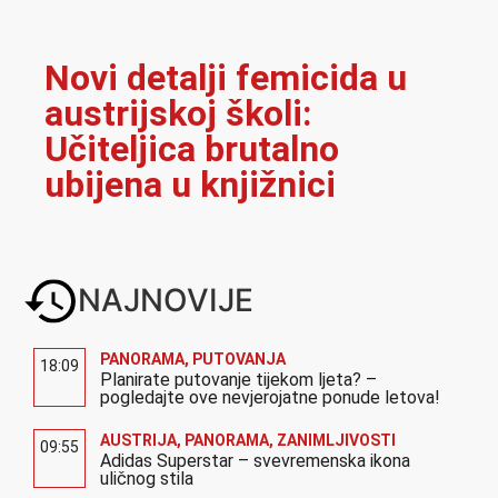
Novi detalji femicida u
austrijskoj školi:
Učiteljica brutalno
ubijena u knjižnici
NAJNOVIJE
PANORAMA
,
PUTOVANJA
18:09
Planirate putovanje tijekom ljeta? –
pogledajte ove nevjerojatne ponude letova!
AUSTRIJA
,
PANORAMA
,
ZANIMLJIVOSTI
09:55
Adidas Superstar – svevremenska ikona
uličnog stila