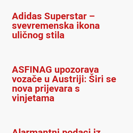
Adidas Superstar –
svevremenska ikona
uličnog stila
ASFINAG upozorava
vozače u Austriji: Širi se
nova prijevara s
vinjetama
Alarmantni podaci iz