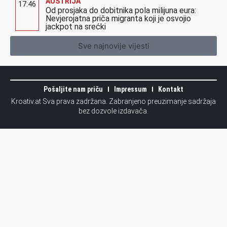
AUSTRIJA
17:46
Od prosjaka do dobitnika pola milijuna eura:
Nevjerojatna priča migranta koji je osvojio
jackpot na srećki
Sve najnovije vijesti
Pošaljite nam priču
Impressum
Kontakt
Kroativ.at Sva prava zadržana. Zabranjeno preuzimanje sadržaja
bez dozvole izdavača.