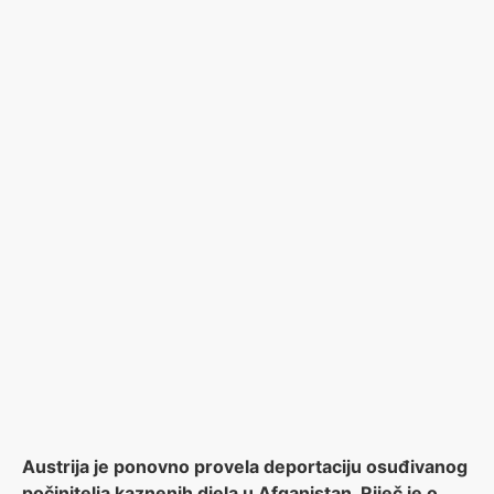
Austrija je ponovno provela deportaciju osuđivanog
počinitelja kaznenih djela u Afganistan. Riječ je o