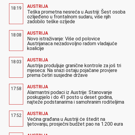
AUSTRIJA
18:19
Teška prometna nesreća u Austriji: Šest osoba
ozlijeđeno u frontalnom sudaru, više njih
zadobilo teške ozljede
AUSTRIJA
18:08
Novo istraživanje: Više od polovice
Austrijanaca nezadovoljno radom vladajuće
koalicije
AUSTRIJA
18:03
Austrija produljuje granične kontrole za još tri
mjeseca: Na snazi ostaju pojačane provjere
prema četiri susjedne države
AUSTRIJA
17:58
Alarmantni podaci iz Austrije: Stanovanje
poskupjelo i do 41 posto u deset godina,
najteže podstanarima i samohranim roditeljima
AUSTRIJA
17:52
Većina građana u Austriji će štedit na
ljetovanju, prosječni budžet pao na 1.200 eura