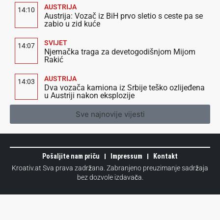
AUSTRIJA
14:10
Austrija: Vozač iz BiH prvo sletio s ceste pa se
zabio u zid kuće
SVIJET
14:07
Njemačka traga za devetogodišnjom Mijom
Rakić
AUSTRIJA
14:03
Dva vozača kamiona iz Srbije teško ozlijeđena
u Austriji nakon eksplozije
Sve najnovije vijesti
Pošaljite nam priču
Impressum
Kontakt
Kroativ.at Sva prava zadržana. Zabranjeno preuzimanje sadržaja
bez dozvole izdavača.