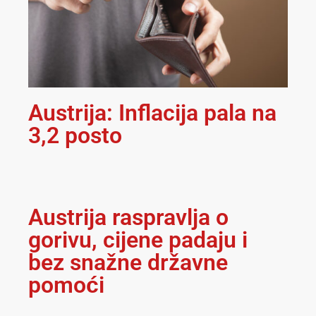
Austrija: Inflacija pala na
3,2 posto
Austrija raspravlja o
gorivu, cijene padaju i
bez snažne državne
pomoći