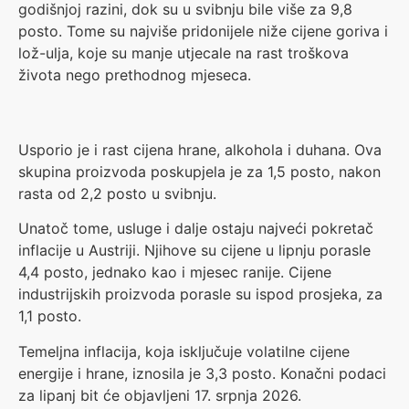
godišnjoj razini, dok su u svibnju bile više za 9,8
posto. Tome su najviše pridonijele niže cijene goriva i
lož-ulja, koje su manje utjecale na rast troškova
života nego prethodnog mjeseca.
Usporio je i rast cijena hrane, alkohola i duhana. Ova
skupina proizvoda poskupjela je za 1,5 posto, nakon
rasta od 2,2 posto u svibnju.
Unatoč tome, usluge i dalje ostaju najveći pokretač
inflacije u Austriji. Njihove su cijene u lipnju porasle
4,4 posto, jednako kao i mjesec ranije. Cijene
industrijskih proizvoda porasle su ispod prosjeka, za
1,1 posto.
Temeljna inflacija, koja isključuje volatilne cijene
energije i hrane, iznosila je 3,3 posto. Konačni podaci
za lipanj bit će objavljeni 17. srpnja 2026.