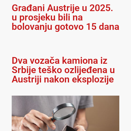
Građani Austrije u 2025.
u prosjeku bili na
bolovanju gotovo 15 dana
Dva vozača kamiona iz
Srbije teško ozlijeđena u
Austriji nakon eksplozije