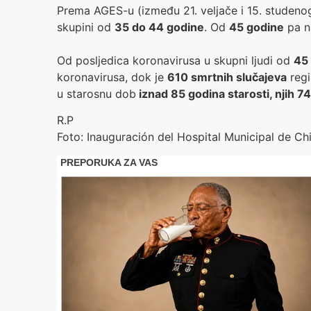
Prema AGES-u (između 21. veljače i 15. studeno
skupini od
35 do 44 godine
. Od
45 godine
pa na
Od posljedica koronavirusa u skupni ljudi od
45
koronavirusa, dok je
610 smrtnih slučajeva
regi
u starosnu dob
iznad 85 godina starosti, njih 7
R.P
Foto: Inauguración del Hospital Municipal de Chic