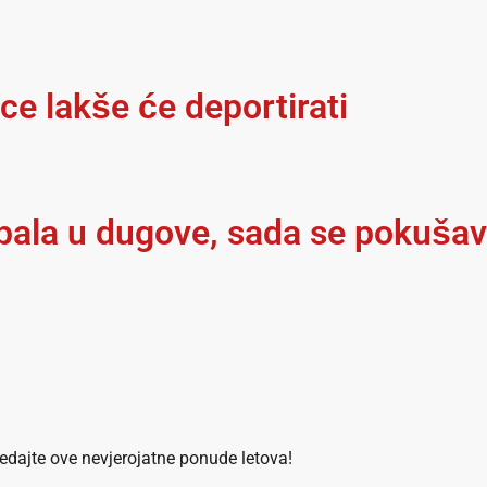
lce lakše će deportirati
ala u dugove, sada se pokušava
ledajte ove nevjerojatne ponude letova!