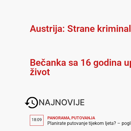
Austrija: Strane krimina
Bečanka sa 16 godina up
život
NAJNOVIJE
PANORAMA
,
PUTOVANJA
18:09
Planirate putovanje tijekom ljeta? – pog