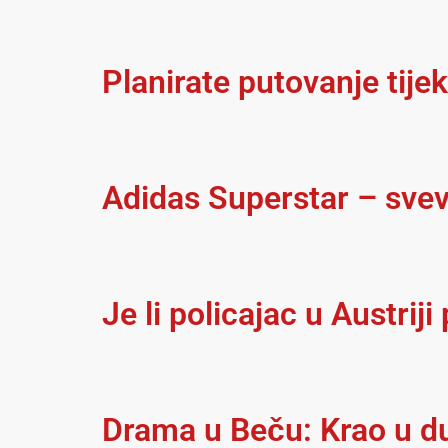
Planirate putovanje tije
Adidas Superstar – svev
Je li policajac u Austriji
Drama u Beču: Krao u duć