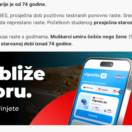
rije je od 74 godine.
ES, prosječna dob pozitivno testiranih ponovno raste. S
 onda neprestano raste. Početkom studenog
prosječna starost
usa raste s godinama.
Muškarci umiru češće nego žene
(5
 starosnoj dobi iznad 74 godine
.