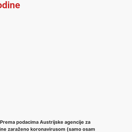
odine
i. Prema podacima Austrijske agencije za
4 godine zaraženo koronavirusom (samo osam