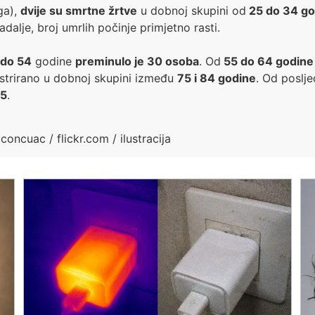
ga),
dvije su smrtne žrtve
u dobnoj skupini od
25 do 34 go
dalje, broj umrlih počinje primjetno rasti.
 do 54
godine
preminulo je 30 osoba
. Od
55 do 64 godin
strirano u dobnoj skupini između
75 i 84 godine
. Od poslje
45
.
oncuac / flickr.com / ilustracija