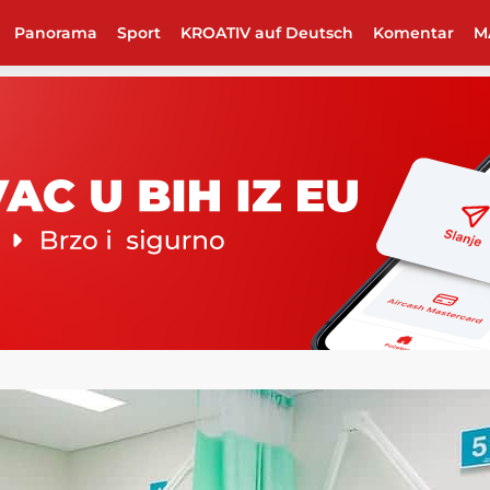
Panorama
Sport
KROATIV auf Deutsch
Komentar
M