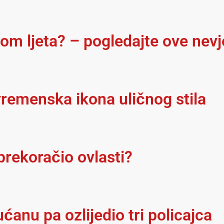
kom ljeta? – pogledajte ove nev
remenska ikona uličnog stila
 prekoračio ovlasti?
anu pa ozlijedio tri policajca