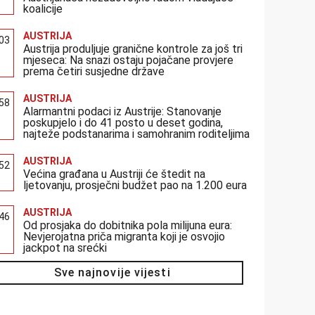
koalicije
AUSTRIJA
:03
Austrija produljuje granične kontrole za još tri
mjeseca: Na snazi ostaju pojačane provjere
prema četiri susjedne države
AUSTRIJA
:58
Alarmantni podaci iz Austrije: Stanovanje
poskupjelo i do 41 posto u deset godina,
najteže podstanarima i samohranim roditeljima
AUSTRIJA
:52
Većina građana u Austriji će štedit na
ljetovanju, prosječni budžet pao na 1.200 eura
AUSTRIJA
:46
Od prosjaka do dobitnika pola milijuna eura:
Nevjerojatna priča migranta koji je osvojio
jackpot na srećki
Sve najnovije vijesti