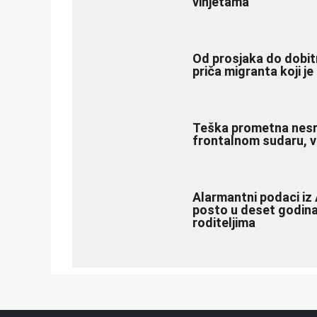
vinjetama
Od prosjaka do dobitn
priča migranta koji je
Teška prometna nesre
frontalnom sudaru, vi
Alarmantni podaci iz 
posto u deset godina
roditeljima