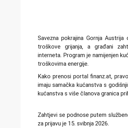
Savezna pokrajina Gornja Austrij
troškove grijanja, a građani za
interneta. Program je namijenjen ku
troškovima energije.
Kako prenosi portal finanz.at, pra
imaju samačka kućanstva s godišnj
kućanstva s više članova granica pri
Zahtjevi se podnose putem službene 
za prijavu je 15. svibnja 2026.