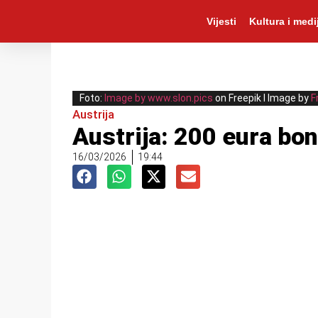
Vijesti
Kultura i medij
Foto:
Image by www.slon.pics
on Freepik I Image by
F
Austrija
Austrija: 200 eura bo
16/03/2026
19:44