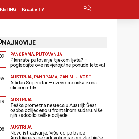
KETING
Kroativ TV
NAJNOVIJE
PANORAMA
,
PUTOVANJA
:09
Planirate putovanje tijekom ljeta? –
pogledajte ove nevjerojatne ponude letova!
AUSTRIJA
,
PANORAMA
,
ZANIMLJIVOSTI
:55
Adidas Superstar – svevremenska ikona
uličnog stila
AUSTRIJA
:19
Teška prometna nesreća u Austriji: Šest
osoba ozlijeđeno u frontalnom sudaru, više
njih zadobilo teške ozljede
AUSTRIJA
:08
Novo istraživanje: Više od polovice
Austrijanaca nezadovoljno radom vladajuće