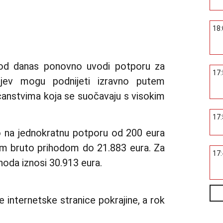
18
a od danas ponovno uvodi potporu za
17
htjev mogu podnijeti izravno putem
ćanstvima koja se suočavaju s visokim
17
vo na jednokratnu potporu od 200 eura
im bruto prihodom do 21.883 eura. Za
17
hoda iznosi 30.913 eura.
internetske stranice pokrajine, a rok