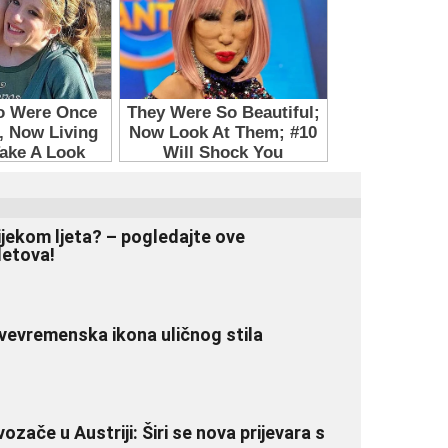
ijekom ljeta? – pogledajte ove
letova!
vevremenska ikona uličnog stila
ače u Austriji: Širi se nova prijevara s