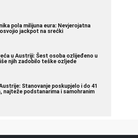
ika pola milijuna eura: Nevjerojatna
 osvojio jackpot na srećki
ća u Austriji: Šest osoba ozlijeđeno u
še njih zadobilo teške ozljede
Austrije: Stanovanje poskupjelo i do 41
, najteže podstanarima i samohranim