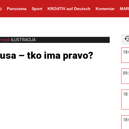
i
Panorama
Sport
KROATIV auf Deutsch
Komentar
MAR
reepik
ILUSTRACIJA
nusa – tko ima pravo?
18
09
18
18