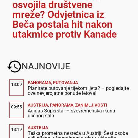
osvojila društvene
mreže? Odvjetnica iz
Beča postala hit nakon
utakmice protiv Kanade
NAJNOVIJE
PANORAMA
,
PUTOVANJA
18:09
Planirate putovanje tijekom ljeta? – pogledajte
ove nevjerojatne ponude letova!
AUSTRIJA
,
PANORAMA
,
ZANIMLJIVOSTI
09:55
Adidas Superstar – svevremenska ikona
uličnog stila
AUSTRIJA
18:19
Teška prometna nesreća u Austriji: Šest osoba