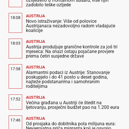
ozlijeđeno u frontalnom sudaru, više njih
zadobilo teške ozljede
AUSTRIJA
18:08
Novo istraživanje: Više od polovice
Austrijanaca nezadovoljno radom vladajuće
koalicije
AUSTRIJA
18:03
Austrija produljuje granične kontrole za još tri
mjeseca: Na snazi ostaju pojačane provjere
prema četiri susjedne države
AUSTRIJA
17:58
Alarmantni podaci iz Austrije: Stanovanje
poskupjelo i do 41 posto u deset godina,
najteže podstanarima i samohranim
roditeljima
AUSTRIJA
17:52
Većina građana u Austriji će štedit na
ljetovanju, prosječni budžet pao na 1.200 eura
AUSTRIJA
17:46
Od prosjaka do dobitnika pola milijuna eura:
Nevjerojatna priča migranta koji je osvojio