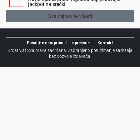
jackpot na srećki
Sve najnovije vijesti
Pošaljite nam priču
Impressum
Kontakt
Kroativ.at Sva prava zadržana. Zabranjeno preuzimanje sadržaja
bez dozvole izdavača.