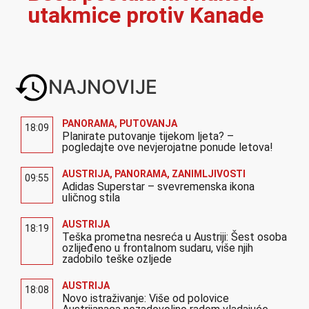
utakmice protiv Kanade
NAJNOVIJE
PANORAMA
,
PUTOVANJA
18:09
Planirate putovanje tijekom ljeta? –
pogledajte ove nevjerojatne ponude letova!
AUSTRIJA
,
PANORAMA
,
ZANIMLJIVOSTI
09:55
Adidas Superstar – svevremenska ikona
uličnog stila
AUSTRIJA
18:19
Teška prometna nesreća u Austriji: Šest osoba
ozlijeđeno u frontalnom sudaru, više njih
zadobilo teške ozljede
AUSTRIJA
18:08
Novo istraživanje: Više od polovice