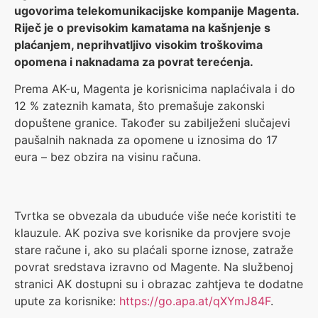
ugovorima telekomunikacijske kompanije Magenta.
Riječ je o previsokim kamatama na kašnjenje s
plaćanjem, neprihvatljivo visokim troškovima
opomena i naknadama za povrat terećenja.
Prema AK-u, Magenta je korisnicima naplaćivala i do
12 % zateznih kamata, što premašuje zakonski
dopuštene granice. Također su zabilježeni slučajevi
paušalnih naknada za opomene u iznosima do 17
eura – bez obzira na visinu računa.
Tvrtka se obvezala da ubuduće više neće koristiti te
klauzule. AK poziva sve korisnike da provjere svoje
stare račune i, ako su plaćali sporne iznose, zatraže
povrat sredstava izravno od Magente. Na službenoj
stranici AK dostupni su i obrazac zahtjeva te dodatne
upute za korisnike:
https://go.apa.at/qXYmJ84F
.