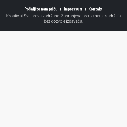
Pošaljite nam priču
Impressum
Kontakt
Kroativ.at Sva prava zadržana. Zabranjeno preuzimanje sadržaja
bez dozvole izdavača.