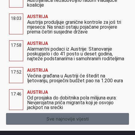
Austrijanaca nezadovoljno radom vladajuće
koalicije
AUSTRIJA
18:03
Austrija produljuje granične kontrole za još tri
mjeseca: Na snazi ostaju pojačane provjere
prema četiri susjedne države
AUSTRIJA
17:58
Alarmantni podaci iz Austrije: Stanovanje
poskupjelo i do 41 posto u deset godina,
najteže podstanarima i samohranim roditeljima
AUSTRIJA
17:52
Većina građana u Austriji će štedit na
ljetovanju, prosječni budžet pao na 1.200 eura
AUSTRIJA
17:46
Od prosjaka do dobitnika pola milijuna eura:
Nevjerojatna priča migranta koji je osvojio
jackpot na srećki
Sve najnovije vijesti