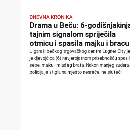
DNEVNA KRONIKA
Drama u Beču: 6-godišnjakinj
tajnim signalom spriječila
otmicu i spasila majku i bracu
U garaži bečkog trgovačkog centra Lugner City j
je djevojčica (6) nevjerojatnom prisebnošću spasi
sebe, majku i mlađeg brata. Nakon manjeg sudara,
policija je stigla na mjesto nesreće, ne sluteći