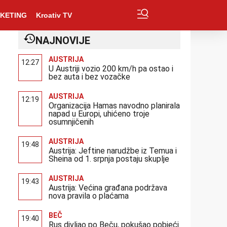
KETING
Kroativ TV
NAJNOVIJE
AUSTRIJA
12:27
U Austriji vozio 200 km/h pa ostao i
bez auta i bez vozačke
AUSTRIJA
12:19
Organizacija Hamas navodno planirala
napad u Europi, uhićeno troje
osumnjičenih
AUSTRIJA
19:48
Austrija: Jeftine narudžbe iz Temua i
Sheina od 1. srpnja postaju skuplje
AUSTRIJA
19:43
Austrija: Većina građana podržava
nova pravila o plaćama
BEČ
19:40
Rus divljao po Beču, pokušao pobjeći