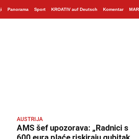
i
Panorama
Sport
KROATIV auf Deutsch
Komentar
MAR
AUSTRIJA
AMS šef upozorava: „Radnici s
600 eura plaće riskiraju gubitak