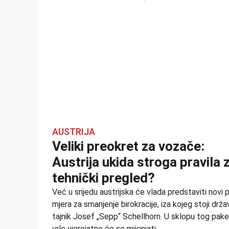
AUSTRIJA
Veliki preokret za vozače:
Austrija ukida stroga pravila 
tehnički pregled?
Već u srijedu austrijska će vlada predstaviti novi 
mjera za smanjenje birokracije, iza kojeg stoji drža
tajnik Josef „Sepp“ Schellhorn. U sklopu tog pak
vrlo vjerojatno će se mijenjati