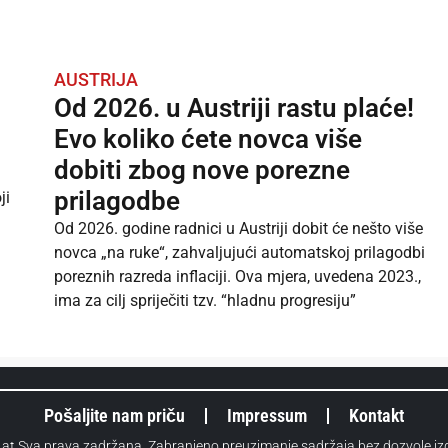
AUSTRIJA
Od 2026. u Austriji rastu plaće!
Evo koliko ćete novca više
dobiti zbog nove porezne
prilagodbe
ji
Od 2026. godine radnici u Austriji dobit će nešto više
novca „na ruke“, zahvaljujući automatskoj prilagodbi
poreznih razreda inflaciji. Ova mjera, uvedena 2023.,
ima za cilj spriječiti tzv. “hladnu progresiju”
Pošaljite nam priču
Impressum
Kontakt
.at Sva prava zadržana. Zabranjeno preuzimanje sadržaja bez dozvole i