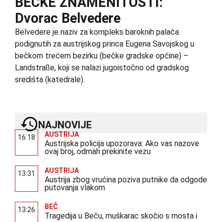
BEČKE ZNAMENITOSTI:
Dvorac Belvedere
Belvedere je naziv za kompleks baroknih palača
podignutih za austrijskog princa Eugena Savojskog u
bečkom trećem bezirku (bečke gradske općine) –
Landstraße, koji se nalazi jugoistočno od gradskog
središta (katedrale).
NAJNOVIJE
AUSTRIJA
16:18
Austrijska policija upozorava: Ako vas nazove
ovaj broj, odmah prekinite vezu
AUSTRIJA
13:31
Austrija zbog vrućina poziva putnike da odgode
putovanja vlakom
BEČ
13:26
Tragedija u Beču, muškarac skočio s mosta i