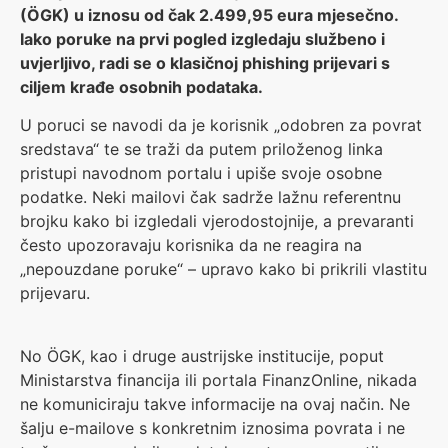
(ÖGK) u iznosu od čak 2.499,95 eura mjesečno.
Iako poruke na prvi pogled izgledaju službeno i
uvjerljivo, radi se o klasičnoj phishing prijevari s
ciljem krađe osobnih podataka.
U poruci se navodi da je korisnik „odobren za povrat
sredstava“ te se traži da putem priloženog linka
pristupi navodnom portalu i upiše svoje osobne
podatke. Neki mailovi čak sadrže lažnu referentnu
brojku kako bi izgledali vjerodostojnije, a prevaranti
često upozoravaju korisnika da ne reagira na
„nepouzdane poruke“ – upravo kako bi prikrili vlastitu
prijevaru.
No ÖGK, kao i druge austrijske institucije, poput
Ministarstva financija ili portala FinanzOnline, nikada
ne komuniciraju takve informacije na ovaj način. Ne
šalju e-mailove s konkretnim iznosima povrata i ne