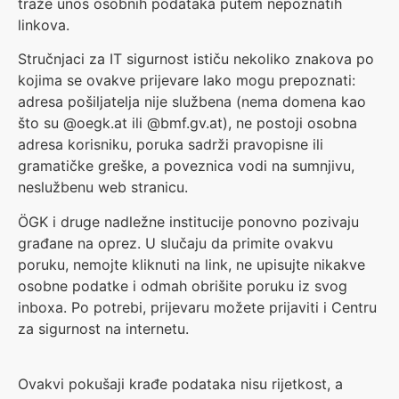
traže unos osobnih podataka putem nepoznatih
linkova.
Stručnjaci za IT sigurnost ističu nekoliko znakova po
kojima se ovakve prijevare lako mogu prepoznati:
adresa pošiljatelja nije službena (nema domena kao
što su @oegk.at ili @bmf.gv.at), ne postoji osobna
adresa korisniku, poruka sadrži pravopisne ili
gramatičke greške, a poveznica vodi na sumnjivu,
neslužbenu web stranicu.
ÖGK i druge nadležne institucije ponovno pozivaju
građane na oprez. U slučaju da primite ovakvu
poruku, nemojte kliknuti na link, ne upisujte nikakve
osobne podatke i odmah obrišite poruku iz svog
inboxa. Po potrebi, prijevaru možete prijaviti i Centru
za sigurnost na internetu.
Ovakvi pokušaji krađe podataka nisu rijetkost, a