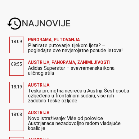
NAJNOVIJE
PANORAMA
,
PUTOVANJA
18:09
Planirate putovanje tijekom ljeta? –
pogledajte ove nevjerojatne ponude letova!
AUSTRIJA
,
PANORAMA
,
ZANIMLJIVOSTI
09:55
Adidas Superstar – svevremenska ikona
uličnog stila
AUSTRIJA
18:19
Teška prometna nesreća u Austriji: Šest osoba
ozlijeđeno u frontalnom sudaru, više njih
zadobilo teške ozljede
AUSTRIJA
18:08
Novo istraživanje: Više od polovice
Austrijanaca nezadovoljno radom vladajuće
koalicije