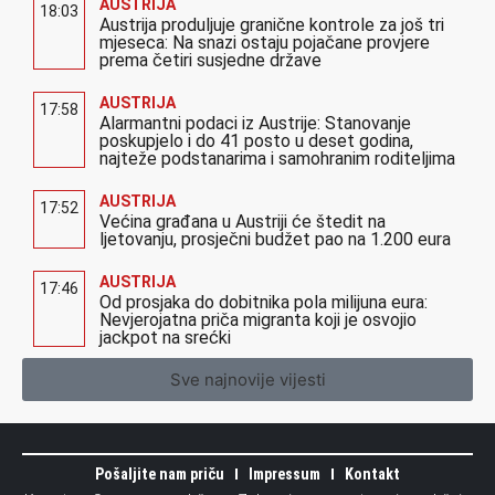
AUSTRIJA
18:03
Austrija produljuje granične kontrole za još tri
mjeseca: Na snazi ostaju pojačane provjere
prema četiri susjedne države
AUSTRIJA
17:58
Alarmantni podaci iz Austrije: Stanovanje
poskupjelo i do 41 posto u deset godina,
najteže podstanarima i samohranim roditeljima
AUSTRIJA
17:52
Većina građana u Austriji će štedit na
ljetovanju, prosječni budžet pao na 1.200 eura
AUSTRIJA
17:46
Od prosjaka do dobitnika pola milijuna eura:
Nevjerojatna priča migranta koji je osvojio
jackpot na srećki
Sve najnovije vijesti
Pošaljite nam priču
Impressum
Kontakt