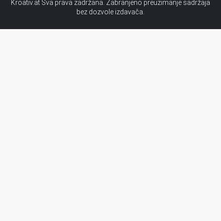
Kroativ.at Sva prava zadržana. Zabranjeno preuzimanje sadržaja
bez dozvole izdavača.