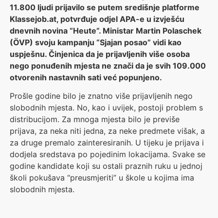
11.800 ljudi prijavilo se putem središnje platforme
Klassejob.at, potvrđuje odjel APA-e u izvješću
dnevnih novina “Heute”. Ministar Martin Polaschek
(ÖVP) svoju kampanju “Sjajan posao” vidi kao
uspješnu. Činjenica da je prijavljenih više osoba
nego ponuđenih mjesta ne znači da je svih 109.000
otvorenih nastavnih sati već popunjeno.
Prošle godine bilo je znatno više prijavljenih nego
slobodnih mjesta. No, kao i uvijek, postoji problem s
distribucijom. Za mnoga mjesta bilo je previše
prijava, za neka niti jedna, za neke predmete višak, a
za druge premalo zainteresiranih. U tijeku je prijava i
dodjela sredstava po pojedinim lokacijama. Svake se
godine kandidate koji su ostali praznih ruku u jednoj
školi pokušava “preusmjeriti” u škole u kojima ima
slobodnih mjesta.