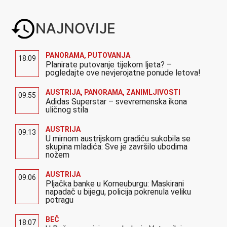
NAJNOVIJE
PANORAMA
,
PUTOVANJA
18:09
Planirate putovanje tijekom ljeta? –
pogledajte ove nevjerojatne ponude letova!
AUSTRIJA
,
PANORAMA
,
ZANIMLJIVOSTI
09:55
Adidas Superstar – svevremenska ikona
uličnog stila
AUSTRIJA
09:13
U mirnom austrijskom gradiću sukobila se
skupina mladića: Sve je završilo ubodima
nožem
AUSTRIJA
09:06
Pljačka banke u Korneuburgu: Maskirani
napadač u bijegu, policija pokrenula veliku
potragu
BEČ
18:07