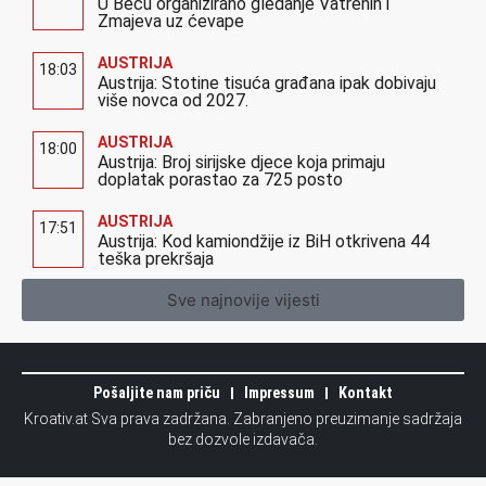
U Beču organizirano gledanje Vatrenih i
Zmajeva uz ćevape
AUSTRIJA
18:03
Austrija: Stotine tisuća građana ipak dobivaju
više novca od 2027.
AUSTRIJA
18:00
Austrija: Broj sirijske djece koja primaju
doplatak porastao za 725 posto
AUSTRIJA
17:51
Austrija: Kod kamiondžije iz BiH otkrivena 44
teška prekršaja
Sve najnovije vijesti
Pošaljite nam priču
Impressum
Kontakt
Kroativ.at Sva prava zadržana. Zabranjeno preuzimanje sadržaja
bez dozvole izdavača.