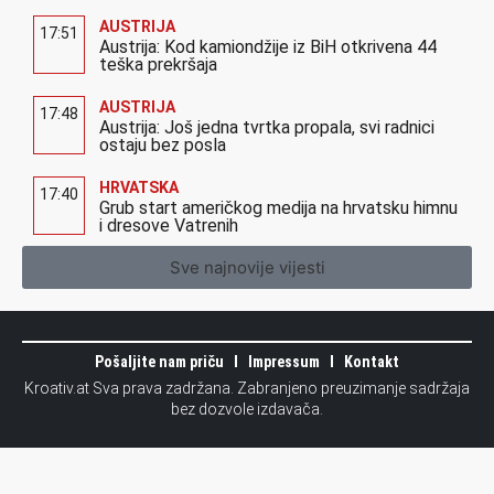
AUSTRIJA
17:51
Austrija: Kod kamiondžije iz BiH otkrivena 44
teška prekršaja
AUSTRIJA
17:48
Austrija: Još jedna tvrtka propala, svi radnici
ostaju bez posla
HRVATSKA
17:40
Grub start američkog medija na hrvatsku himnu
i dresove Vatrenih
Sve najnovije vijesti
Pošaljite nam priču
Impressum
Kontakt
Kroativ.at Sva prava zadržana. Zabranjeno preuzimanje sadržaja
bez dozvole izdavača.