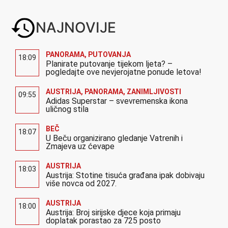
NAJNOVIJE
PANORAMA
,
PUTOVANJA
18:09
Planirate putovanje tijekom ljeta? –
pogledajte ove nevjerojatne ponude letova!
AUSTRIJA
,
PANORAMA
,
ZANIMLJIVOSTI
09:55
Adidas Superstar – svevremenska ikona
uličnog stila
BEČ
18:07
U Beču organizirano gledanje Vatrenih i
Zmajeva uz ćevape
AUSTRIJA
18:03
Austrija: Stotine tisuća građana ipak dobivaju
više novca od 2027.
AUSTRIJA
18:00
Austrija: Broj sirijske djece koja primaju
doplatak porastao za 725 posto