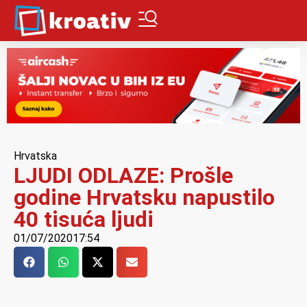
Hrvatska
LJUDI ODLAZE: Prošle
godine Hrvatsku napustilo
40 tisuća ljudi
01/07/2020
17:54