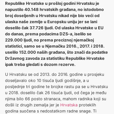
Republike Hrvatske u prošloj godini Hrvatsku je
napustilo 40.148 hrvatskih građana, no istodobno
broj doseljenih u Hrvatsku nikad nije bio veći od
ulaska naše zemlje u Europsku uniju jer se lani
doselilo čak 37.726 ljudi. Od ulaska Hrvatske u EU
do danas, prema podacima DZS-a, iselilo se
229.000 ljudi, no prema preciznoj njemačkoj
statistici, samo se u Njemačku 2016., 2017. i 2018.
uselilo 152.000 naših građana, što znači da podatke
Državnog zavoda za statistiku Republike Hrvatske
ipak treba gledati s dozom rezerve.
U Hrvatsku se od 2013. do 2016. godine u prosjeku
doseljavalo oko 10 tisuća ljudi godišnje, a u
posljednje tri godine te brojke rastu pa se u Hrvatsku
u 2018. doselilo čak 26 tisuća ljudi, od čega je među
njima bilo 66 posto stranaca, mahom radnika koji su
došli iz drugih zemalja jer je
Hrvatska
proteklih
godina suočena s nedostatkom radne snage. Ti