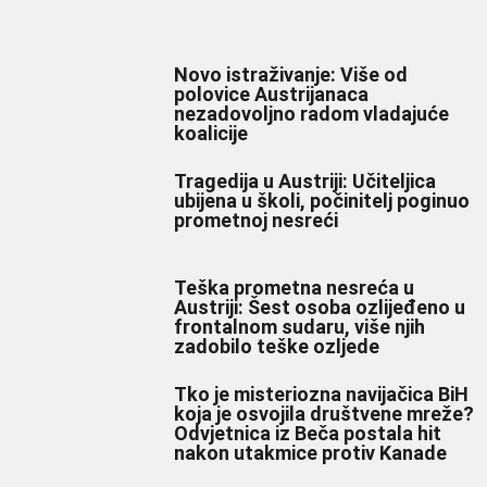
Novo istraživanje: Više od
polovice Austrijanaca
nezadovoljno radom vladajuće
koalicije
Tragedija u Austriji: Učiteljica
ubijena u školi, počinitelj poginuo
prometnoj nesreći
Teška prometna nesreća u
Austriji: Šest osoba ozlijeđeno u
frontalnom sudaru, više njih
zadobilo teške ozljede
Tko je misteriozna navijačica BiH
koja je osvojila društvene mreže?
Odvjetnica iz Beča postala hit
nakon utakmice protiv Kanade