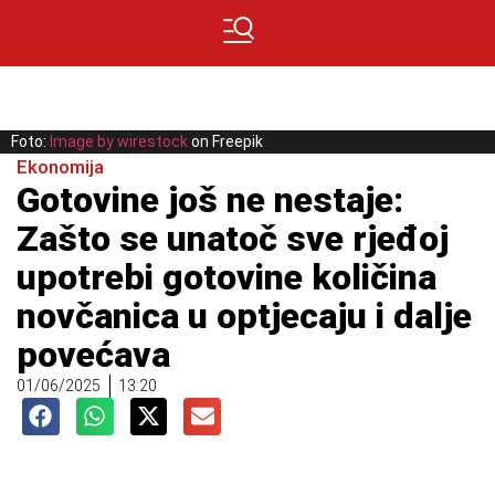
Foto:
Image by wirestock
on Freepik
Ekonomija
Gotovine još ne nestaje:
Zašto se unatoč sve rjeđoj
upotrebi gotovine količina
novčanica u optjecaju i dalje
povećava
01/06/2025
13:20