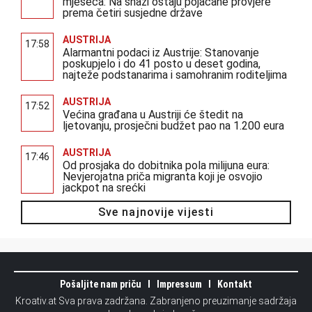
mjeseca: Na snazi ostaju pojačane provjere
prema četiri susjedne države
AUSTRIJA
17:58
Alarmantni podaci iz Austrije: Stanovanje
poskupjelo i do 41 posto u deset godina,
najteže podstanarima i samohranim roditeljima
AUSTRIJA
17:52
Većina građana u Austriji će štedit na
ljetovanju, prosječni budžet pao na 1.200 eura
AUSTRIJA
17:46
Od prosjaka do dobitnika pola milijuna eura:
Nevjerojatna priča migranta koji je osvojio
jackpot na srećki
Sve najnovije vijesti
Pošaljite nam priču
Impressum
Kontakt
Kroativ.at Sva prava zadržana. Zabranjeno preuzimanje sadržaja