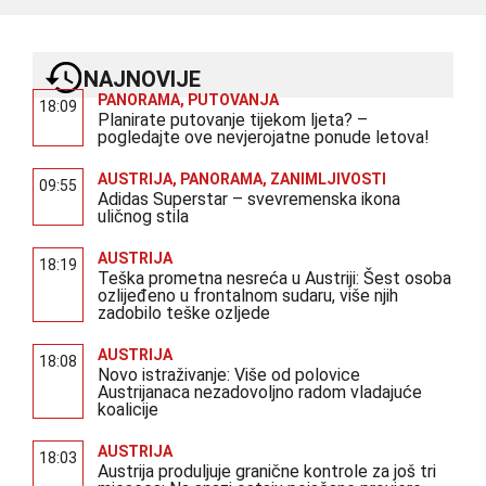
NAJNOVIJE
PANORAMA
,
PUTOVANJA
18:09
Planirate putovanje tijekom ljeta? –
pogledajte ove nevjerojatne ponude letova!
AUSTRIJA
,
PANORAMA
,
ZANIMLJIVOSTI
09:55
Adidas Superstar – svevremenska ikona
uličnog stila
AUSTRIJA
18:19
Teška prometna nesreća u Austriji: Šest osoba
ozlijeđeno u frontalnom sudaru, više njih
zadobilo teške ozljede
AUSTRIJA
18:08
Novo istraživanje: Više od polovice
Austrijanaca nezadovoljno radom vladajuće
koalicije
AUSTRIJA
18:03
Austrija produljuje granične kontrole za još tri