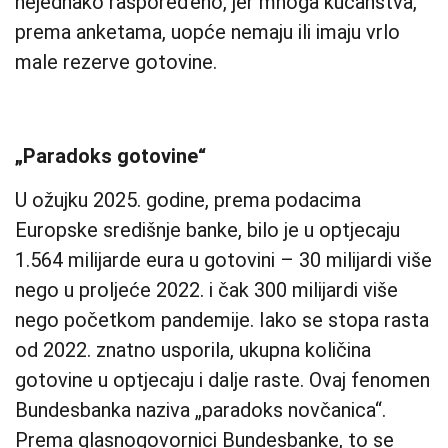
nejednako raspoređeno, jer mnoga kućanstva,
prema anketama, uopće nemaju ili imaju vrlo
male rezerve gotovine.
„Paradoks gotovine“
U ožujku 2025. godine, prema podacima
Europske središnje banke, bilo je u optjecaju
1.564 milijarde eura u gotovini – 30 milijardi više
nego u proljeće 2022. i čak 300 milijardi više
nego početkom pandemije. Iako se stopa rasta
od 2022. znatno usporila, ukupna količina
gotovine u optjecaju i dalje raste. Ovaj fenomen
Bundesbanka naziva „paradoks novčanica“.
Prema glasnogovornici Bundesbanke, to se