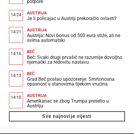
potpore
AUSTRIJA
14:24
Je li policajac u Austriji prekoračio ovlasti?
AUSTRIJA
14:21
Austrija: Novi bonus od 500 eura stiže, ali ne
svima automatski
BEČ
14:16
Beč: Svaki drugi prvašić ne razumije dovoljno
njemački za redovitu nastavu
BEČ
14:13
Grad Beč poslao upozorenje: Smrtonosna
opasnost u stanovima tijekom vrućina
AUSTRIJA
14:10
Amerikanac se zbog Trumpa preselio u
Austriju
Sve najnovije vijesti