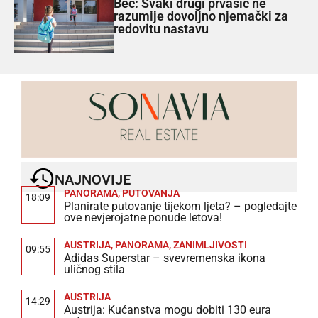
Beč: Svaki drugi prvašić ne
razumije dovoljno njemački za
redovitu nastavu
NAJNOVIJE
PANORAMA
,
PUTOVANJA
18:09
Planirate putovanje tijekom ljeta? – pogledajte
ove nevjerojatne ponude letova!
AUSTRIJA
,
PANORAMA
,
ZANIMLJIVOSTI
09:55
Adidas Superstar – svevremenska ikona
uličnog stila
AUSTRIJA
14:29
Austrija: Kućanstva mogu dobiti 130 eura