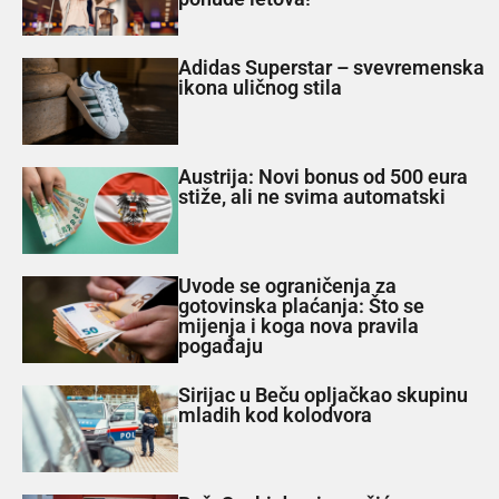
Adidas Superstar – svevremenska
ikona uličnog stila
Austrija: Novi bonus od 500 eura
stiže, ali ne svima automatski
Uvode se ograničenja za
gotovinska plaćanja: Što se
mijenja i koga nova pravila
pogađaju
Sirijac u Beču opljačkao skupinu
mladih kod kolodvora