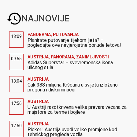
NAJNOVIJE
PANORAMA
,
PUTOVANJA
18:09
Planirate putovanje tijekom ljeta? –
pogledajte ove nevjerojatne ponude letova!
AUSTRIJA
,
PANORAMA
,
ZANIMLJIVOSTI
09:55
Adidas Superstar – svevremenska ikona
uličnog stila
AUSTRIJA
18:04
Čak 388 milijuna Kršćana u svijetu izloženo
progonu i diskriminaciji
AUSTRIJA
17:56
U Austriji razotkrivena velika prevara vezana za
majstore za terme i bojlere
AUSTRIJA
17:50
Pickerl: Austrija uvodi velike promjene kod
tehničkog pregleda vozila