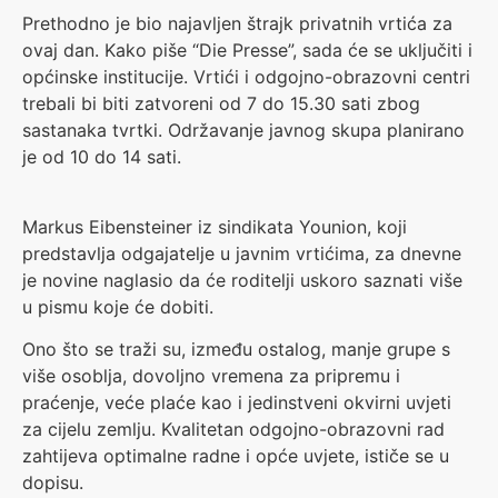
Prethodno je bio najavljen štrajk privatnih vrtića za
ovaj dan. Kako piše “Die Presse”, sada će se uključiti i
općinske institucije. Vrtići i odgojno-obrazovni centri
trebali bi biti zatvoreni od 7 do 15.30 sati zbog
sastanaka tvrtki. Održavanje javnog skupa planirano
je od 10 do 14 sati.
Markus Eibensteiner iz sindikata Younion, koji
predstavlja odgajatelje u javnim vrtićima, za dnevne
je novine naglasio da će roditelji uskoro saznati više
u pismu koje će dobiti.
Ono što se traži su, između ostalog, manje grupe s
više osoblja, dovoljno vremena za pripremu i
praćenje, veće plaće kao i jedinstveni okvirni uvjeti
za cijelu zemlju. Kvalitetan odgojno-obrazovni rad
zahtijeva optimalne radne i opće uvjete, ističe se u
dopisu.