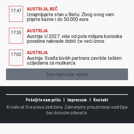
AUSTRIJA
,
BEČ
17:47
Iznajmljujete stan u Beču: Zbog ovog vam
prijete kazne i do 50.000 eura
AUSTRIJA
17:35
Austrija: U 2027. više od pola milijuna korisnika
posebne naknade dobit će veći iznos
AUSTRIJA
17:02
Austrija: Svađa bivših partnera završila teškim
ozljedama za muškarca
Sve najnovije vijesti
Pošaljite nam priču
Impressum
Kontakt
Kroativ.at Sva prava zadržana. Zabranjeno preuzimanje sadržaja
bez dozvole izdavača.