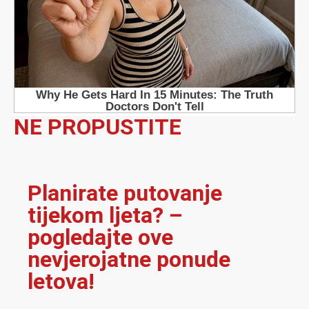
NE PROPUSTITE
Planirate putovanje
tijekom ljeta? –
pogledajte ove
nevjerojatne ponude
letova!