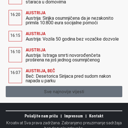
staraca u domovima
AUSTRIJA
16:20
Austrija: Sirijka osumnjičena da je nezakonito
primila 10.800 eura socijalne pomoći
AUSTRIJA
16:15
Austrija: Vozila 50 godina bez vozačke dozvole
AUSTRIJA
16:10
Austrija: Istraga smrti novorođenčeta
proširena na još jednog osumnjičenog
AUSTRIJA
,
BEČ
16:07
Beč: Desetorica Sirijaca pred sudom nakon
napada u parku
Sve najnovije vijesti
Pošaljite nam priču
Impressum
Kontakt
Kroativ.at Sva prava zadržana. Zabranjeno preuzimanje sadržaja