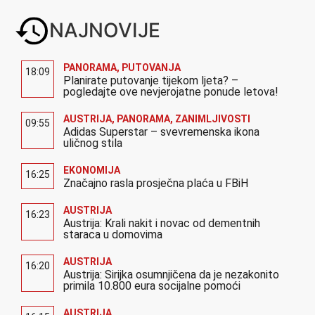
NAJNOVIJE
PANORAMA
,
PUTOVANJA
18:09
Planirate putovanje tijekom ljeta? –
pogledajte ove nevjerojatne ponude letova!
AUSTRIJA
,
PANORAMA
,
ZANIMLJIVOSTI
09:55
Adidas Superstar – svevremenska ikona
uličnog stila
EKONOMIJA
16:25
Značajno rasla prosječna plaća u FBiH
AUSTRIJA
16:23
Austrija: Krali nakit i novac od dementnih
staraca u domovima
AUSTRIJA
16:20
Austrija: Sirijka osumnjičena da je nezakonito
primila 10.800 eura socijalne pomoći
AUSTRIJA