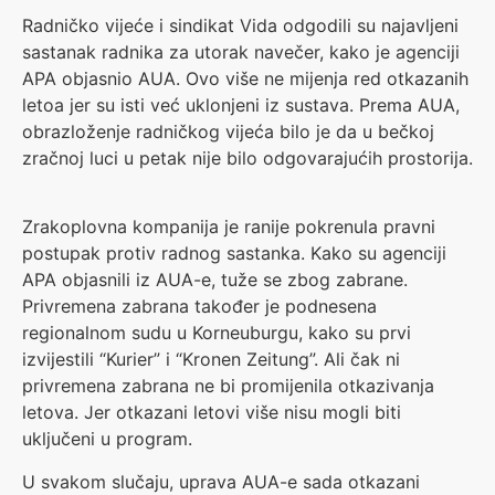
Radničko vijeće i sindikat Vida odgodili su najavljeni
sastanak radnika za utorak navečer, kako je agenciji
APA objasnio AUA. Ovo više ne mijenja red otkazanih
letoa jer su isti već uklonjeni iz sustava. Prema AUA,
obrazloženje radničkog vijeća bilo je da u bečkoj
zračnoj luci u petak nije bilo odgovarajućih prostorija.
Zrakoplovna kompanija je ranije pokrenula pravni
postupak protiv radnog sastanka. Kako su agenciji
APA objasnili iz AUA-e, tuže se zbog zabrane.
Privremena zabrana također je podnesena
regionalnom sudu u Korneuburgu, kako su prvi
izvijestili “Kurier” i “Kronen Zeitung”. Ali čak ni
privremena zabrana ne bi promijenila otkazivanja
letova. Jer otkazani letovi više nisu mogli biti
uključeni u program.
U svakom slučaju, uprava AUA-e sada otkazani