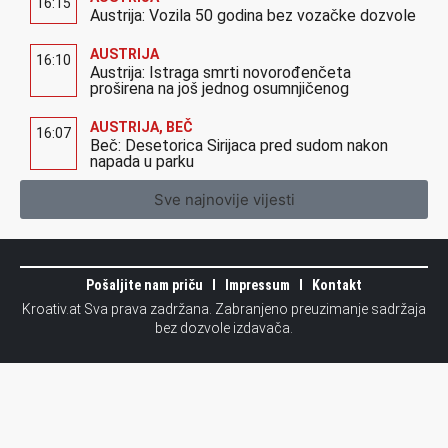
16:15
Austrija: Vozila 50 godina bez vozačke dozvole
AUSTRIJA
16:10
Austrija: Istraga smrti novorođenčeta
proširena na još jednog osumnjičenog
AUSTRIJA
,
BEČ
16:07
Beč: Desetorica Sirijaca pred sudom nakon
napada u parku
Sve najnovije vijesti
Pošaljite nam priču
Impressum
Kontakt
Kroativ.at Sva prava zadržana. Zabranjeno preuzimanje sadržaja
bez dozvole izdavača.