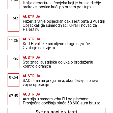
Italija deportirala čovjeka koji je branio dječje
brakove, poslan kući po brzom postupku
AUSTRIJA
11:42
Frizer iz Sirije opljačkan čak šest puta u Austriji:
Opljačkali ga sunarodnjaci, ukrali i novac za
Palestinu
AUSTRIJA
11:36
Kod Hrvatske snimljene druge najveće
životinje na svijetu
AUSTRIJA
11:06
Što znači austrijska odluka o produženju
kontrola granica
AUSTRIJA
07:54
SAD i Iran na pragu mira, okončavaju se sve
vojne operacije
AUSTRIJA
07:45
Austrija u samom vrhu EU po plaćama:
Prosječna godišnja plaća 58.600 eura brutto
Sve najnovije vijesti